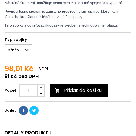
Nástrčné šroubení umožňuje velmi rychlé a snadné spojení a rozpojení.
Pevné a těsné spojení je zajištěno prostřednictvím upínací kleštinky a
těsnícího kroužku umístěného uvnitř těla spojky.
Tělo spojky a odjišťovací kroužek je vyroben z technopolymer plastu.
Typ spojky
98,01 Kč
S DPH
81 Kč bez DPH
Přidat do košíku
Počet

Sdílet
DETAILY PRODUKTU