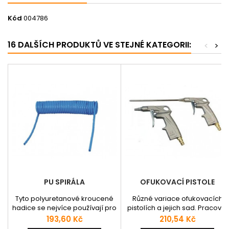
Kód
004786
16 DALŠÍCH PRODUKTŮ VE STEJNÉ KATEGORII:
<
>
PU SPIRÁLA
OFUKOVACÍ PISTOLE
Tyto polyuretanové kroucené
Různé variace ofukovacích
hadice se nejvíce používají pro
pistolích a jejich sad. Pracovní
flexibilní přívody stlačeného
tlak: 10 bar
Cena
Cena
193,60 Kč
210,54 Kč
vzduchu z důvodu úspory