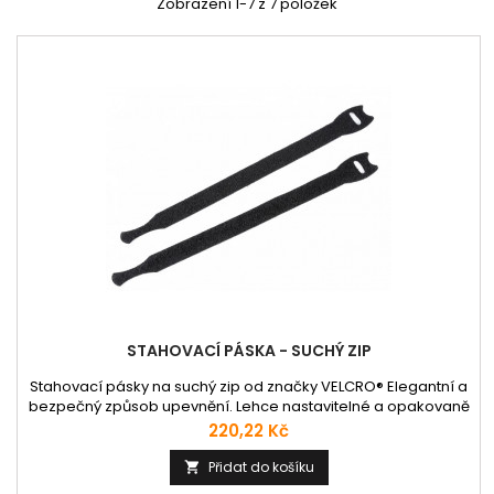
Zobrazení 1-7 z 7 položek
STAHOVACÍ PÁSKA - SUCHÝ ZIP
Stahovací pásky na suchý zip od značky VELCRO® Elegantní a
bezpečný způsob upevnění. Lehce nastavitelné a opakovaně
použitelné. Barva: černá
Cena
220,22 Kč
Přidat do košíku
