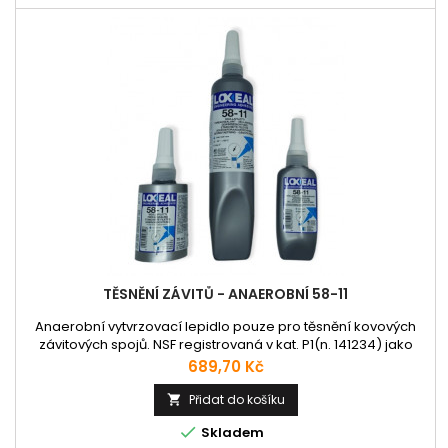
TĚSNĚNÍ ZÁVITŮ - ANAEROBNÍ 58-11
Anaerobní vytvrzovací lepidlo pouze pro těsnění kovových
závitových spojů. NSF registrovaná v kat. P1(n. 141234) jako
přijatelné pro použití jako tmel v oblasti zpracování potravin a
Cena
689,70 Kč
kolem nich. Nahrazuje PTFE pásku a přízi a poskytuje okamžité
utěsnění proti mírnému tlaku. Těsní proti plynu, vodě, LPG,
Přidat do košíku

uhlovodíkům, olejům a dalším chemikáliím....

Skladem