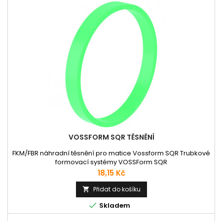
VOSSFORM SQR TĚSNĚNÍ
FKM/FBR náhradní těsnění pro matice Vossform SQR Trubkové
formovací systémy VOSSForm SQR
Cena
18,15 Kč
Přidat do košíku


Skladem