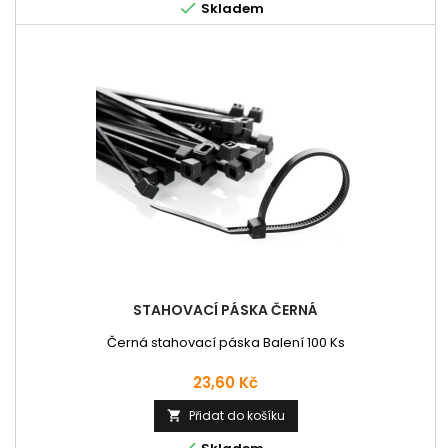

Skladem
STAHOVACÍ PÁSKA ČERNÁ
Černá stahovací páska Balení 100 Ks
Cena
23,60 Kč
Přidat do košíku

