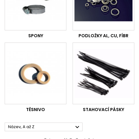
SPONY
PODLOŽKY AL, CU, FÍBR
TĚSNIVO
STAHOVACÍ PÁSKY

Název, A až Z