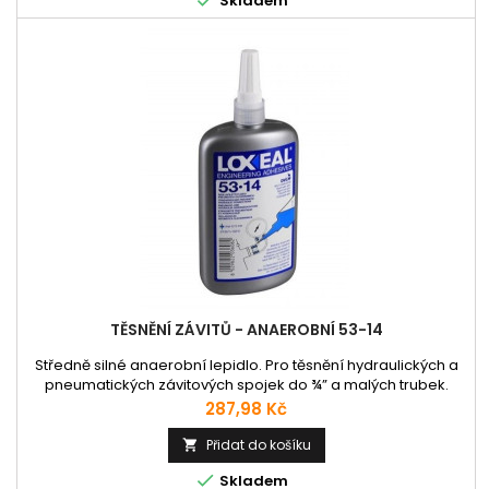
Skladem
TĚSNĚNÍ ZÁVITŮ - ANAEROBNÍ 53-14
Středně silné anaerobní lepidlo. Pro těsnění hydraulických a
pneumatických závitových spojek do ¾” a malých trubek.
Nahrazuje PTFE pásky při těsnění plynů, vody, LPG, uhlovodíků,
Cena
287,98 Kč
olejů a dalších chemikálií. Schváleno pro plyn podle evropské
normy EN 751-1 (DIN-DVGW NG-5146AU0038). Vysoce odolný
Přidat do košíku

vůči teplu, korozi, nárazům a vibracím.

Skladem