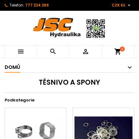

Telefon:
777 224 269
CZK Kč
0



shopping_cart
DOMŮ
TĚSNIVO A SPONY
Podkategorie