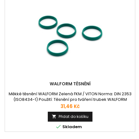
WALFORM TĚSNĚNÍ
Měkké těsnění WALFORM Zelená FKM / VITON Norma: DIN 2353
(ISO8434-1) Použití: Těsnění pro tváření trubek WALFORM
Teplotní rozsah: -20 °C ~ +220 °C
Cena
31,46 Kč
Přidat do košíku


Skladem