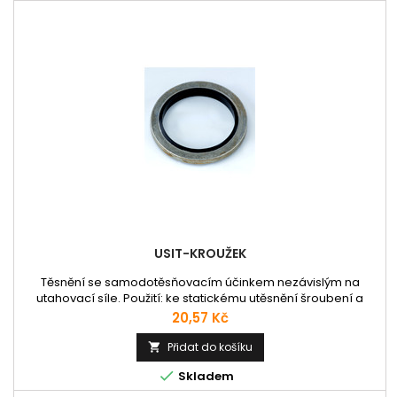
USIT-KROUŽEK
Těsnění se samodotěsňovacím účinkem nezávislým na
utahovací síle. Použití: ke statickému utěsnění šroubení a
přírubových spojů (při utahování spoje se těsnící břit opírá o
Cena
20,57 Kč
protilehlé plochy, které jsou tak dotěsňovány). Velikost
kroužku je definována jako vnitřní průměr x vnější průměr x
Přidat do košíku

tloušťka kroužku v mm. Dále je uvedena možná aplikace za //

Skladem
symbolem.