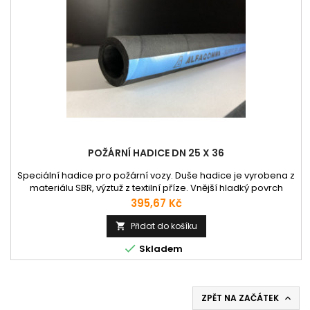
POŽÁRNÍ HADICE DN 25 X 36
Speciální hadice pro požární vozy. Duše hadice je vyrobena z
materiálu SBR, výztuž z textilní příze. Vnější hladký povrch
snižuje koeficient tření a je proveden v černé barvě. Hadice je
Cena
395,67 Kč
tvarově stálá, hladký povrch a vysoká pružnost umožňují
snadnou manipulaci. Velmi dobrá flexibilita, a to i při nižších
Přidat do košíku

teplotách.

Skladem
ZPĚT NA ZAČÁTEK
