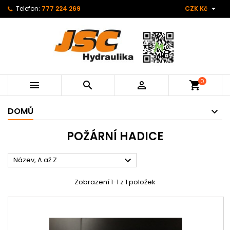

Telefon:
777 224 269
CZK Kč
0



shopping_cart
DOMŮ
POŽÁRNÍ HADICE

Název, A až Z
Zobrazení 1-1 z 1 položek