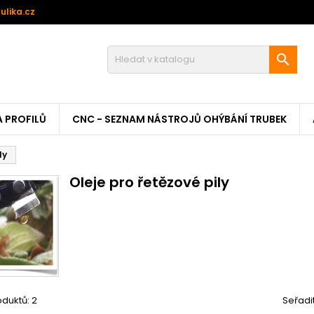
ulika.cz

A PROFILŮ
CNC - SEZNAM NÁSTROJŮ OHÝBÁNÍ TRUBEK
ly
Oleje pro řetězové pily
duktů: 2
Seřadi