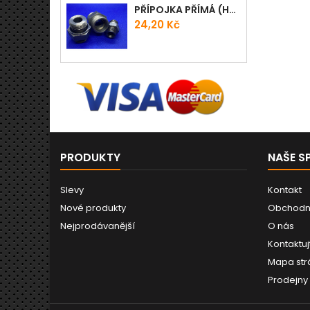
PŘÍPOJKA PŘÍMÁ (HRDLO) GES - WD
Cena
24,20 Kč
PRODUKTY
NAŠE S
Slevy
Kontakt
Nové produkty
Obchodn
Nejprodávanější
O nás
Kontaktuj
Mapa str
Prodejny