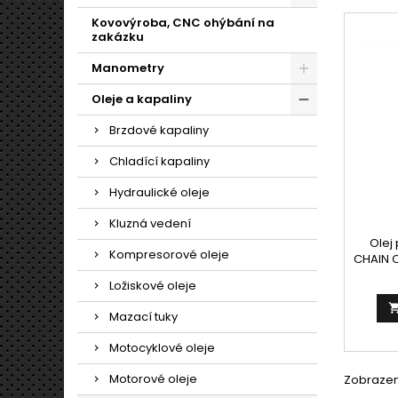
Kovovýroba, CNC ohýbání na
zakázku
Manometry
Oleje a kapaliny
Brzdové kapaliny
Chladící kapaliny
Hydraulické oleje
Kluzná vedení
Olej
Kompresorové oleje
CHAIN O
řetěz
Ložiskové oleje
katrový
dobr
Mazací tuky
vodící 
obsahu
Motocyklové oleje
odst
dobrou 
Motorové oleje
Zobrazení
oc