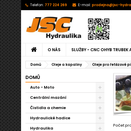
Telefon:
777 224 269
E-mail:
prodejna@jsc-hydra
O NÁS
SLUŽBY - CNC OHYB TRUBEK 
Domů
Oleje a kapaliny
Oleje pro řetězové pi
DOMŮ
Auto - Moto
Centrální mazání
Čistidla a chemie
Hydraulické hadice
Počet pro
Hydraulika