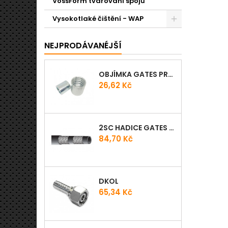
VossForm tvarování spojů
Vysokotlaké čištění - WAP
NEJPRODÁVANÉJŠÍ
OBJÍMKA GATES PRO-V
Cena
26,62 Kč
2SC HADICE GATES PROV
Cena
84,70 Kč
DKOL
Cena
65,34 Kč