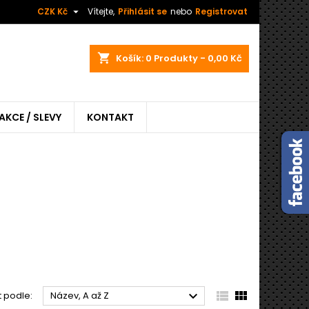

CZK Kč
Vítejte,
Přihlásit se
nebo
Registrovat
shopping_cart
Košík:
0
Produkty - 0,00 Kč
AKCE / SLEVY
KONTAKT



t podle:
Název, A až Z