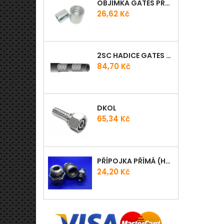
OBJÍMKA GATES PRO-V
Cena
26,62 Kč
2SC HADICE GATES PROV
Cena
84,70 Kč
DKOL
Cena
65,34 Kč
PŘÍPOJKA PŘÍMÁ (HRDLO) GES - WD
Cena
24,20 Kč