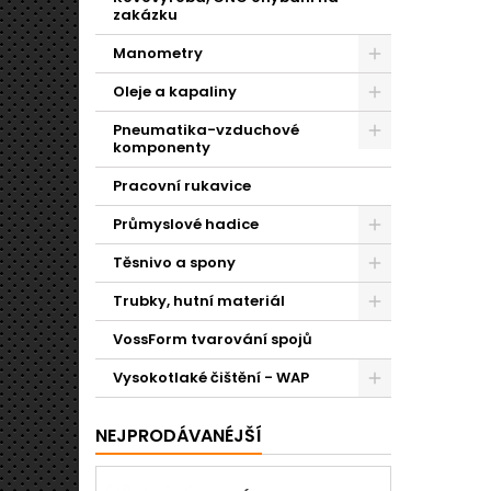
vybrat 
zakázku
Manometry
Oleje a kapaliny
Pneumatika-vzduchové
komponenty
Pracovní rukavice
Průmyslové hadice
Těsnivo a spony
Trubky, hutní materiál
VossForm tvarování spojů
Vysokotlaké čištění - WAP
NEJPRODÁVANÉJŠÍ