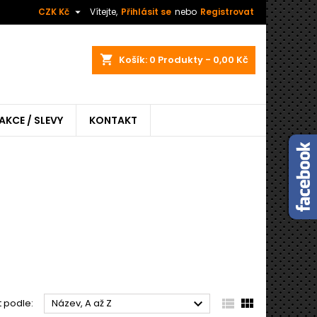

CZK Kč
Vítejte,
Přihlásit se
nebo
Registrovat
shopping_cart
Košík:
0
Produkty - 0,00 Kč
AKCE / SLEVY
KONTAKT



t podle:
Název, A až Z