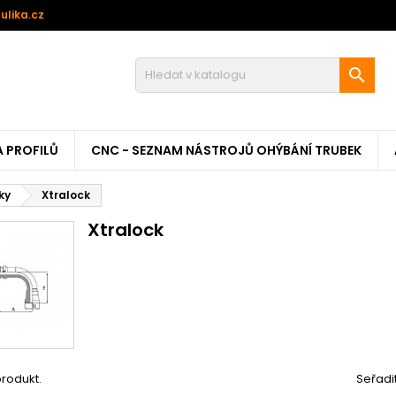
ulika.cz

A PROFILŮ
CNC - SEZNAM NÁSTROJŮ OHÝBÁNÍ TRUBEK
ky
Xtralock
Xtralock
produkt.
Seřadi