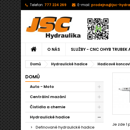
Telefon:
777 224 269
E-mail:
prodejna@jsc-hydra
O NÁS
SLUŽBY - CNC OHYB TRUBEK 
Domů
Hydraulické hadice
Hadicové koncov
DOMŮ
Auto - Moto
Centrální mazání
Čistidla a chemie
Hydraulické hadice
Je zde 1 
Definované hydraulické hadice