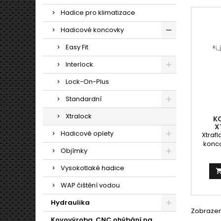
Hadice pro klimatizace
Hadicové koncovky
Easy Fit
Interlock
Lock-On-Plus
Standardní
Xtralock
K
X
Hadicové oplety
Xtraf
konco
Objímky
těžká
pod
Vysokotlaké hadice
DIAM
WAP čištění vodou
číslo
nutn
Hydraulika
těs
Zobrazení
odpo
Kovovýroba, CNC ohýbání na