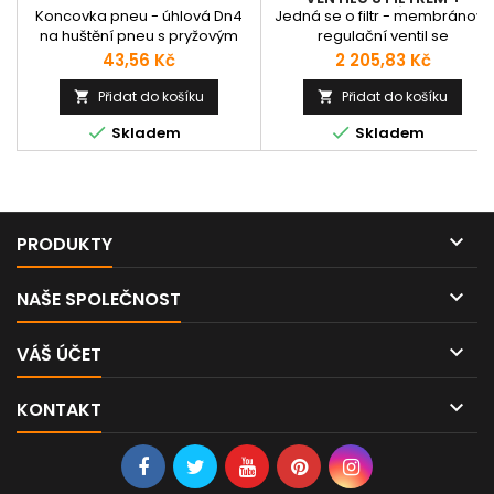
MAZNICE SÉRIE MD
Koncovka pneu - úhlová Dn4
Jedná se o filtr - membránový
na huštění pneu s pryžovým
regulační ventil se
těsněním.
sekundárním odvzdušněním a
Cena
Cena
43,56 Kč
2 205,83 Kč
dvěma stupni filtrace:
odstředěním vzduchu a
Přidat do košíku
Přidat do košíku


pomocí výměnné a znovu


Skladem
Skladem
použitelné pórovité filtrační
vložky HDPE. Tělo je vyrobeno z
lehké zinkové slitiny a z
vyztuženého technopolymeru 
mosaznými závitovými přípoji.
Na tělo je připevněna

PRODUKTY
průhledná technopolymerová
nádobka, která...

NAŠE SPOLEČNOST

VÁŠ ÚČET

KONTAKT