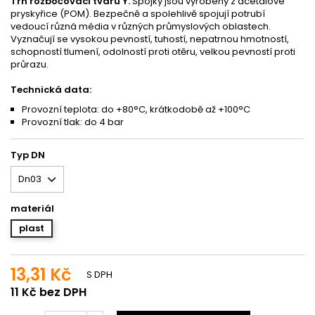
Trn rozbočovací tvaru Y.
Spojky jsou vyrobeny z acetálové
pryskyřice (POM). Bezpečně a spolehlivě spojují potrubí
vedoucí různá média v různých průmyslových oblastech.
Vyznačují se vysokou pevností, tuhostí, nepatrnou hmotností,
schopností tlumení, odolností proti otěru, velkou pevností proti
průrazu.
Technická data:
Provozní teplota: do +80°C, krátkodobě až +100°C
Provozní tlak: do 4 bar
Typ DN
materiál
plast
13,31 Kč
S DPH
11 Kč bez DPH