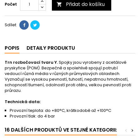
Přidat do košíku
Počet

Sdílet
POPIS
DETAILY PRODUKTU
Trn rozbočovací tvaru Y.
Spojky jsou vyrobeny z acetálové
pryskyřice (POM). Bezpečně a spolehlivě spojují potrubí
vedoucí různá média v různých průmyslových oblastech.
Vyznačují se vysokou pevností, tuhostí, nepatrnou hmotností,
schopností tlumení, odolností proti otěru, velkou pevností proti
průrazu.
Technická data:
Provozní teplota: do +80°C, krátkodobě až +100°C
Provozní tlak: do 4 bar
16 DALŠÍCH PRODUKTŮ VE STEJNÉ KATEGORII:
<
>