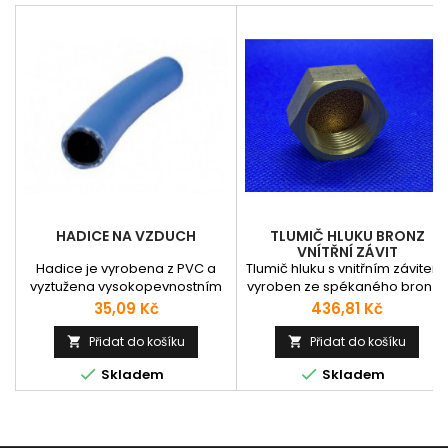
HADICE NA VZDUCH
TLUMIČ HLUKU BRONZ
VNÍTŘNÍ ZÁVIT
Hadice je vyrobena z PVC a
Tlumič hluku s vnitřním závitem,
vyztužena vysokopevnostním
vyroben ze spékaného bronzu
polyesterovým vláknem.
a je určen pro snížení hlučnosti
Cena
Cena
35,09 Kč
436,81 Kč
Používá se pro vedení
Používá se pro odvětrávací
stlačeného vzduchu 15 bar pro
otvory ventilů a rozvaděčů v
Přidat do košíku
Přidat do košíku


kompresory, k pneu nářadí
automatizační, měřící a


Skladem
Skladem
apod. Hadice lehká, flexibilní,
regulační technice.
pružná i při nižších teplotách, je
odolná vůči zatížení a otřepu.