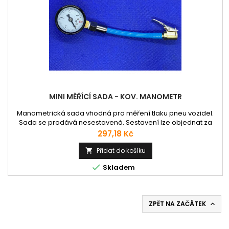
MINI MĚŘÍCÍ SADA - KOV. MANOMETR
Manometrická sada vhodná pro měření tlaku pneu vozidel.
Sada se prodává nesestavená. Sestavení lze objednat za
příplatek 50 Kč + DPH.
Cena
297,18 Kč
Přidat do košíku


Skladem
ZPĚT NA ZAČÁTEK
