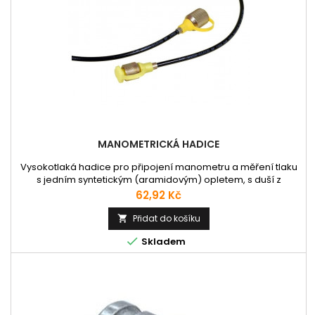
MANOMETRICKÁ HADICE
Vysokotlaká hadice pro připojení manometru a měření tlaku
s jedním syntetickým (aramidovým) opletem, s duší z
elastomerického polyesteru a s povrchem z černého
Cena
62,92 Kč
odolného polyuretanu. Z hadicoviny vyrábíme měřící hadice
(sestavy) na přání zákazníka jakékoliv délky v kombinaci s
Přidat do košíku

různými koncovkami. Detaily délky a šroubení pište do zprávy

Skladem
s objednávkou.