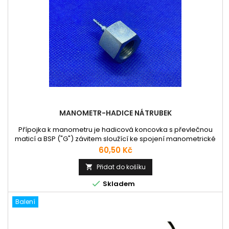
MANOMETR-HADICE NÁTRUBEK
Přípojka k manometru je hadicová koncovka s převlečnou
maticí a BSP ("G") závitem sloužící ke spojení manometrické
hadice a manometru. Nátrubky pro obě strany
Cena
60,50 Kč
manometrických hadic. Například: M16x2 pro SMK měřící bod
G 1/4" matka pro připojení manometru
Přidat do košíku


Skladem
Balení