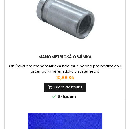
MANOMETRICKÁ OBJÍMKA
Objímka pro manometrické hadice. Vhodná pro hadicovinu
určenou k měření tlaku v systémech.
Cena
10,89 Kč
Přidat do košíku


Skladem