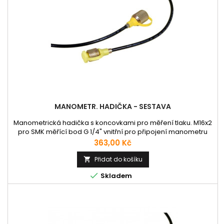
MANOMETR. HADIČKA - SESTAVA
Manometrická hadička s koncovkami pro měření tlaku. M16x2
pro SMK měřící bod G 1/4" vnitřní pro připojení manometru
Délka +- 400mm
Cena
363,00 Kč
Přidat do košíku


Skladem