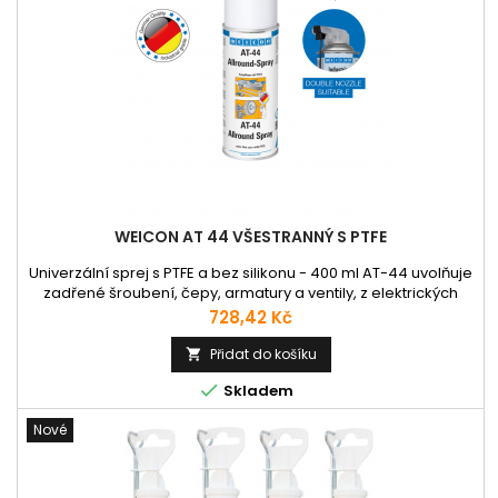
WEICON AT 44 VŠESTRANNÝ S PTFE
Univerzální sprej s PTFE a bez silikonu - 400 ml AT-44 uvolňuje
zadřené šroubení, čepy, armatury a ventily, z elektrických
kontaktů vytěsňuje vlhkost, zabraňuje vzniku bludných proudů
Cena
728,42 Kč
a usnadňuje práci motorů ve vlhku. Odstraňuje vrzavé a
skřípavé zvuky pantů, ložisek, vedení, kloubů a spojek, čistí
Přidat do košíku

znečištěné kovové povrchy a zanechává dlouhodobě...

Skladem
Nové