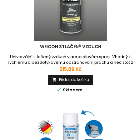
WEICON STLAČENÝ VZDUCH
Univerzální stlačený vzduch v aerosolovém spreji. Vhodný k
rychlému a bezdotykovému odstraňování prachu a nečistot z
těžko dostupných míst a citlivých povrchů. Sprej efektivně čistí
Cena
615,89 Kč
bez fyzického kontaktu s povrchem, takže je ideální všude
tam, kde by mechanické čištění mohlo způsobit poškození.
Přidat do košíku

Používá se například při údržbě elektroniky, optiky,...

Skladem