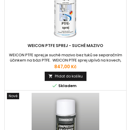
WEICON PTFE SPREJ - SUCHÉ MAZIVO
WEICON PTFE sprej je suché mazivo bez tuků se separačním
účinkem na bázi PTFE. WEICON PTFE sprej ulpívá na kovech,
plastech a dřevu. Výrazně snižuje součinitel tření. Povlak
Cena
847,00 Kč
odpuzuje nečistoty, prach a vodu, je odolný proti olejům,
tukům a mnoha chemikáliím. PTFE sprej se používá jako
Přidat do košíku

dlouhodobé mazivo pro kluzné vedení a kolejnice, na

Skladem
pásových a...
Nové