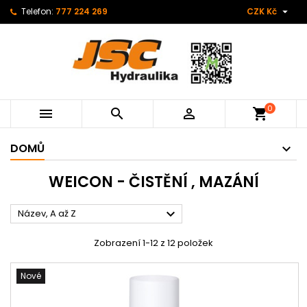

Telefon:
777 224 269
CZK Kč
0



shopping_cart
DOMŮ
WEICON - ČISTĚNÍ , MAZÁNÍ

Název, A až Z
Zobrazení 1-12 z 12 položek
Nové