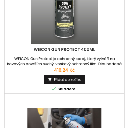
WEICON GUN PROTECT 400ML
WEICON Gun Protect je ochranný sprej, který vytváří na
kovových površích suchý, voskový ochranný film. Dlouhodobá
ochrana proti korozi Vytváří suchý voskový film Chrání proti
Cena
416,24 Kč
vlhkosti a oxidaci Vhodný pro zbraně, munici i kovové díly Bez
obsahu silikonu Snadno odstranitelný Splňuje vojenskou
Přidat do košíku

normu MIL-C-16173

Skladem