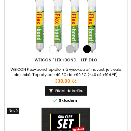
WEICON FLEX+BOND - LEPIDLO
WEICON Flex+bond lepidlo má vysokou přilnavost, je trvale
elastické. Teploty od -40 °C do +90 °C (-40 až +194 °F).
Schopnosti: Lepidlo je odolné proti klimatickým vlivům stabilní
Cena
338,80 Kč
v UV záření, přetíratelné na „mokrý“ podklad, umožňující
broušení, odolné proti stárnutí, odolné proti slané a sladké
Přidat do košíku

vodě, je bez silikonů, izokyanátů, halogenů a rozpouštědel....

Skladem
Nové