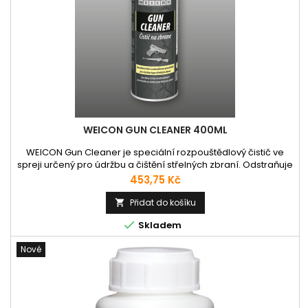
WEICON GUN CLEANER 400ML
WEICON Gun Cleaner je speciální rozpouštědlový čistič ve
spreji určený pro údržbu a čištění střelných zbraní. Odstraňuje
mastnotu, nečistoty, zbytky střelného prachu, olovo, tombak,
Cena
453,75 Kč
měď a nikl z pistolí, pušek i sportovních zbraní. • Čistí a
odmašťuje hlavně, nábojové komory, pohyblivé části (kohout,
Přidat do košíku

spoušť) i těžko přístupná místa • Materiálově šetrný –...

Skladem
Nové