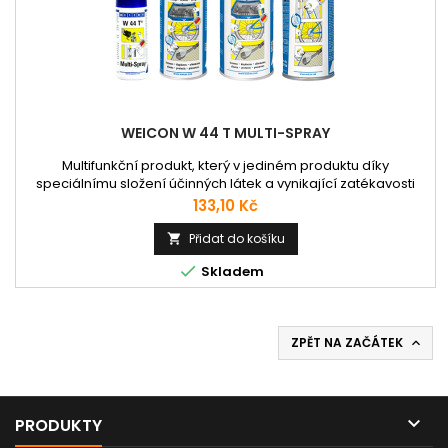
WEICON W 44 T MULTI-SPRAY
Multifunkční produkt, který v jediném produktu díky
speciálnímu složení účinných látek a vynikající zatékavosti
slučuje protikorozní ochranu, vodoodpudivost, mazání,
Cena
133,10 Kč
konzervaci a čištění. WEICON W 44 T® uvolňuje zadřené
šroubení, čepy, armatury, ventily a rez. Z elektrických kontaktů
Přidat do košíku

vytěsňuje vlhkost, zabraňuje vzniku bludných proudů a

Skladem
usnadňuje...
ZPĚT NA ZAČÁTEK


PRODUKTY