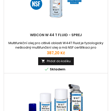
WEICON W 44 T FLUID - SPREJ
Multifunkční olej pro citlivé oblasti W44T Fluid je fyziologicky
neškodný multifunčkní olej a má NSF certifikaci pro
potravinářský sektor. To znamená, že může být použit v
Cena
387,20 Kč
potravinářském a nápojovém průmyslu, ve famaceutickém a
kosmetickém průmyslu. Speciální aktivní složky, složení,
Přidat do košíku

penetrační vlastnosti, pryskyřice a oleje bez kyselin

Skladem
nalezneme v jednom...