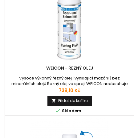
WEICON - ŘEZNÝ OLEJ
Vysoce výkonný řezný olej | vynikající mazání | bez
minerálních olejů Řezný olej ve spreji WEICON neobsahuje
minerální oleje. Díky mimořádně vysokému mazacímu účinku
Cena
738,10 Kč
umožňuje vyšší řezné rychlosti, delší životnost nástroje, a tím i
vyšší řezný výkon. Řeznou kapalinu WEICON lze použít k vrtání,
Přidat do košíku

soustružení, frézování, vystružování, řezání, děrování a...

Skladem