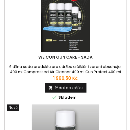
WEICON GUN CARE - SADA
6 dílna sada produktu pro udržbu a čištění zbraní obsahuje:
400 ml Compressed Air Cleaner 400 ml Gun Protect 400 ml
Gun Cleaner 200 ml Gun Oil 30 g Gun Grease Hadřík z
Cena
1 996,50 Kč
mikrovlákna
Přidat do košíku


Skladem
Nové