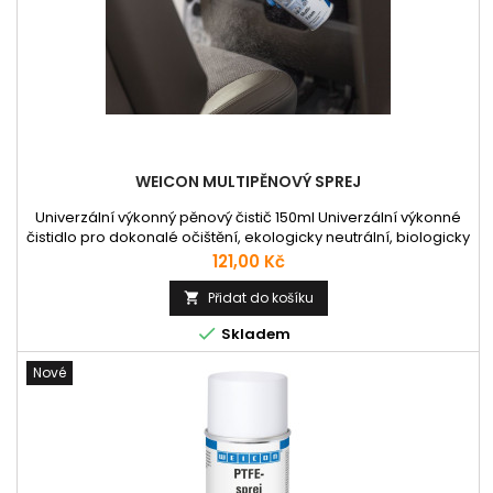
WEICON MULTIPĚNOVÝ SPREJ
Univerzální výkonný pěnový čistič 150ml Univerzální výkonné
čistidlo pro dokonalé očištění, ekologicky neutrální, biologicky
odbouratelné, bez fosfátů a formaldehydů, bez korozivních a
Cena
121,00 Kč
žíravých přísad. Multipěnový sprej čistí různé povrchy jako
jsou kovy, plasty, sklo, keramika nebo lakované a
Přidat do košíku

povlakované plochy. Multipěnový sprej je univerzálně...

Skladem
Nové