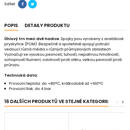
Sdílet
POPIS
DETAILY PRODUKTU
Úhlový trn mezi dvě hadice.
Spojky jsou vyrobeny z acetálové
pryskyřice (POM). Bezpečně a spolehlivě spojují potrubí
vedoucí různá média v různých průmyslových oblastech.
Vyznačují se vysokou pevností, tuhostí, nepatrnou hmotností,
schopností tlumení, odolností proti otěru, velkou pevností proti
průrazu.
Technická data:
Provozní teplota: do +80°C, krátkodobě až +100°C
Provozní tlak: do 4 bar
16 DALŠÍCH PRODUKTŮ VE STEJNÉ KATEGORII:
<
>