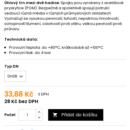
Úhlový trn mezi dvě hadice.
Spojky jsou vyrobeny z acetálové
pryskyřice (POM). Bezpečně a spolehlivě spojují potrubí
vedoucí různá média v různých průmyslových oblastech.
Vyznačují se vysokou pevností, tuhostí, nepatrnou hmotností,
schopností tlumení, odolností proti otěru, velkou pevností proti
průrazu.
Technická data:
Provozní teplota: do +80°C, krátkodobě až +100°C
Provozní tlak: do 4 bar
Typ DN
33,88 Kč
S DPH
28 Kč bez DPH
Přidat do košíku
Počet
