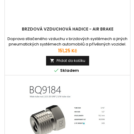
BRZDOVÁ VZDUCHOVÁ HADICE - AIR BRAKE
Doprava stlačeného vzduchu v brzdových systémech a jiných
pneumatických systémech automobilů a přívěsných vozidel.
Množství hadicoviny udávejte v celých metrech. Uvedená
Cena
151,25 Kč
cena za m platí při nákupu celého balení. Při nákupu menším,
než celé balení účtujeme manipulační poplatek viz. odkaz
Přidat do košíku

SLUŽBY

Skladem