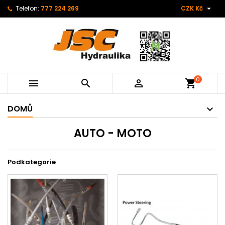

Telefon:
777 224 269
CZK Kč
0



shopping_cart
DOMŮ
AUTO - MOTO
Podkategorie