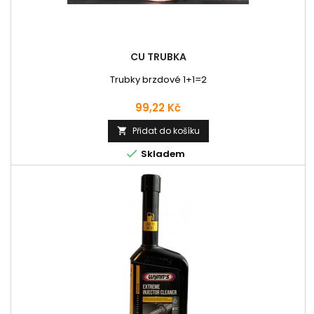
CU TRUBKA
Trubky brzdové 1+1=2
Cena
99,22 Kč
Přidat do košíku


Skladem