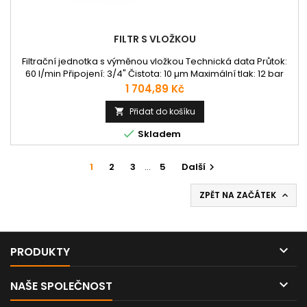
FILTR S VLOŽKOU
Filtrační jednotka s výměnou vložkou Technická data Průtok:
60 l/min Připojení: 3/4" Čistota: 10 µm Maximální tlak: 12 bar
Cena
1 704,89 Kč
Přidat do košíku


Skladem
1
2
3
…
5
Další

ZPĚT NA ZAČÁTEK


PRODUKTY

NAŠE SPOLEČNOST