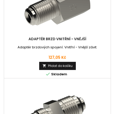
ADAPTÉR BRZD VNITŘNÍ - VNĚJŠÍ
Adaptér brzdových spojení. Vnitřní - Vnější závit.
Cena
127,05 Kč
Přidat do košíku


Skladem