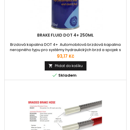
BRAKE FLUID DOT 4+ 250ML
Brzdová kapalina DOT 4+ Automobilová brzdová kapalina
neropného typu pro systémy hydraulických brzd a spojek s
přírodními nebo syntetickými těsněními. Určená pro osobní a
Cena
93,17 Kč
užitkové automobily, autobusy a užitková vozidla. Použití dle
uvedených specifikací. Specifikace: FMVSS 116 DOT 3, 116 DOT
Přidat do košíku

4; SAE J 1703, J 1704

Skladem