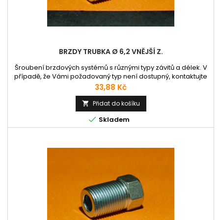
BRZDY TRUBKA Ø 6,2 VNĚJŠÍ Z.
Šroubení brzdových systémů s různými typy závitů a délek. V
případě, že Vámi požadovaný typ není dostupný, kontaktujte
nás prosím emailem nebo telefonicky.
Cena
33,88 Kč
Přidat do košíku


Skladem