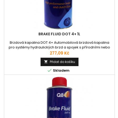
BRAKE FLUID DOT 4+ 1L
Brzdová kapalina DOT 4+ Automobilová brzdová kapalina
pro systémy hydraulických brzd a spojek s přírodními nebo
syntetickými těsněními. Určená pro osobní a užitkové
Cena
277,09 Kč
automobily, autobusy a užitková vozidla. Má vysoký suchý bod
varu +260 °C. Použití dle uvedených specifikací.
Přidat do košíku

Specifikace: FMVSS 116 DOT 3, 116 DOT 4; SAE J 1703, J 1704; ISO

Skladem
4925 Class 6