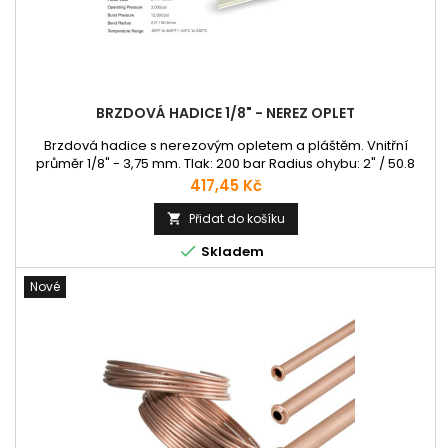
BRZDOVÁ HADICE 1/8" - NEREZ OPLET
Brzdová hadice s nerezovým opletem a pláštěm. Vnitřní
průměr 1/8" - 3,75 mm. Tlak: 200 bar Radius ohybu: 2" / 50.8
mm Barvy Pláště: Průsvitná, černá průsvitná, černá, modrá,
Cena
417,45 Kč
červená
Přidat do košíku


Skladem
Nové