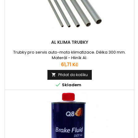
AL KLIMA TRUBKY
Trubky pro servis auto-moto klimatizace. Délka 300 mm.
Materál - Hliník Al.
Cena
61,71 Kč
Přidat do košíku


Skladem