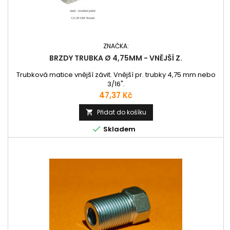
ZNAČKA:
BRZDY TRUBKA Ø 4,75MM - VNĚJŠÍ Z.
Trubková matice vnější závit. Vnější pr. trubky 4,75 mm nebo
3/16".
Cena
47,37 Kč
Přidat do košíku


Skladem