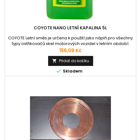
COYOTE NANO LETNÍ KAPALINA 5L
COYOTE Letní směs je určena k použití jako náplň pro všechny
typy ostřikovačů skel motorových vozidel v letním období.
Chrání zařízení ostřikovačů před korozí. Je bezfosfátová,
Cena
156,09 Kč
biologicky odbouratelná.VlastnostiLetní směs je čirá kapalina,
zelená se slabou opalescencí, s vůní ovocné přísady.Oblast
Přidat do košíku

použitíPoužívá se jako kapalina do ostřikovačů skel...

Skladem