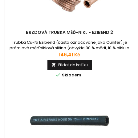
BRZDOVÁ TRUBKA MĚĎ-NIKL - EZIBEND 2
Trubka Cu-Ni Ezibend (často označované jako Cunifer) je
prémiová měďniklová slitina (obvykle 90 % mědi, 10 % niklu a
špetka železa/manganu). Ideální pro brzdové a palivové
Cena
146,41 Kč
rozvody. Klíčové vlastnosti • Extrémní odolnost: Materiál
přirozeně odolává rzi a korozi, což výrazně prodlužuje
Přidat do košíku

životnost rozvodů. • Snadná manipulace: Trubky jsou měkce

Skladem
žíhané, takže...