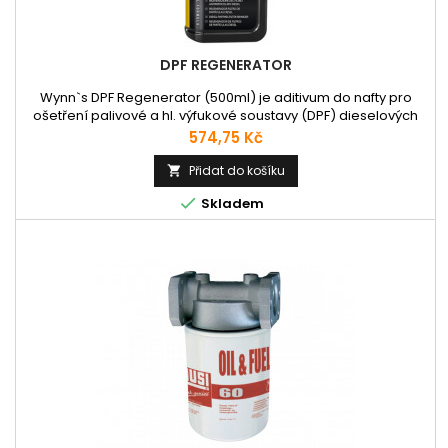
DPF REGENERATOR
Wynn`s DPF Regenerator (500ml) je aditivum do nafty pro
ošetření palivové a hl. výfukové soustavy (DPF) dieselových
motorů. Čistí zanesené filtry pevných částic (DPF) a snižuje
Cena
574,75 Kč
emise sazí. Vlastnosti: Jednoduše čistí a regeneruje
zanesený naftový sazový filtr, a to bez demontáže či
Přidat do košíku

náročného vysokootáčkového vypalování. Katalyzátor pro

Skladem
optimalizaci...