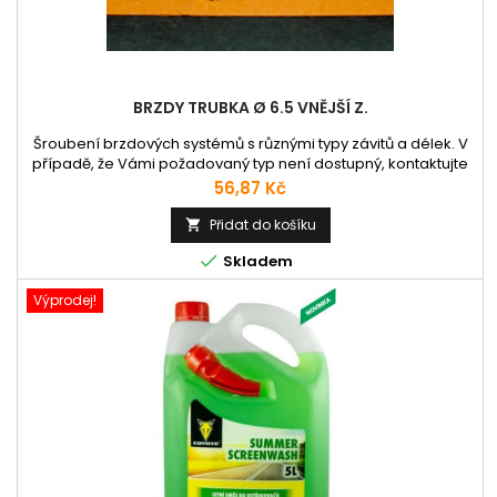
BRZDY TRUBKA Ø 6.5 VNĚJŠÍ Z.
Šroubení brzdových systémů s různými typy závitů a délek. V
případě, že Vámi požadovaný typ není dostupný, kontaktujte
nás prosím emailem nebo telefonicky.
Cena
56,87 Kč
Přidat do košíku


Skladem
Výprodej!