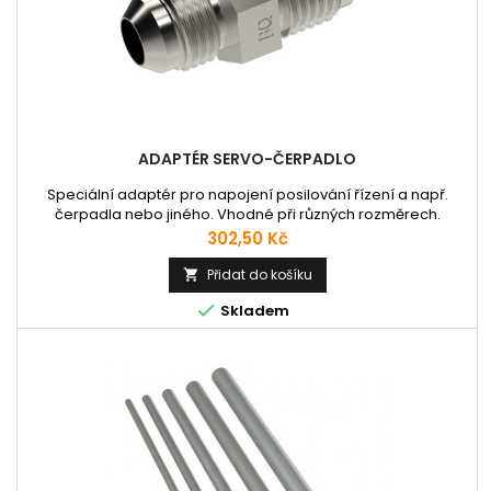
ADAPTÉR SERVO-ČERPADLO
Speciální adaptér pro napojení posilování řízení a např.
čerpadla nebo jiného. Vhodné při různých rozměrech.
Cena
302,50 Kč
Přidat do košíku


Skladem