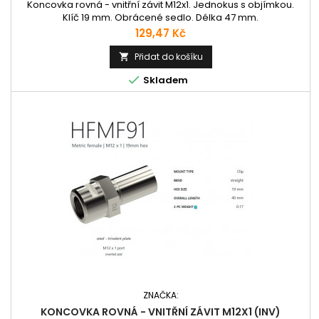
Koncovka rovná - vnitřní závit M12x1. Jednokus s objímkou.
Klíč 19 mm. Obrácené sedlo. Délka 47 mm.
Cena
129,47 Kč
Přidat do košíku


Skladem
ZNAČKA:
KONCOVKA ROVNÁ - VNITŘNÍ ZÁVIT M12X1 (INV)