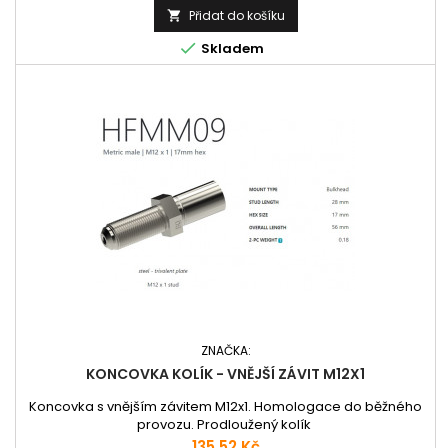
Přidat do košíku


Skladem
ZNAČKA:
KONCOVKA KOLÍK - VNĚJŠÍ ZÁVIT M12X1
Koncovka s vnějším závitem M12x1. Homologace do běžného
provozu. Prodloužený kolík
Cena
135,52 Kč