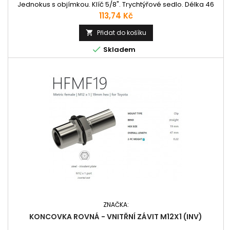
Jednokus s objímkou. Klíč 5/8". Trychtýřové sedlo. Délka 46
mm.
Cena
113,74 Kč
Přidat do košíku


Skladem
ZNAČKA:
KONCOVKA ROVNÁ - VNITŘNÍ ZÁVIT M12X1 (INV)