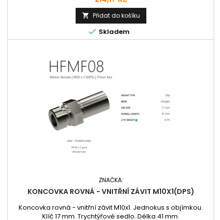
Přidat do košíku


Skladem
ZNAČKA:
KONCOVKA ROVNÁ - VNITŘNÍ ZÁVIT M10X1(DPS)
Koncovka rovná - vnitřní závit M10x1. Jednokus s objímkou.
Klíč 17 mm. Trychtýřové sedlo. Délka 41 mm.