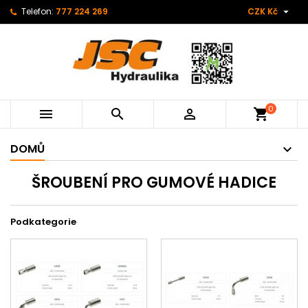

Telefon:
777 224 269
CZK Kč
0



shopping_cart
DOMŮ
ŠROUBENÍ PRO GUMOVÉ HADICE
Podkategorie