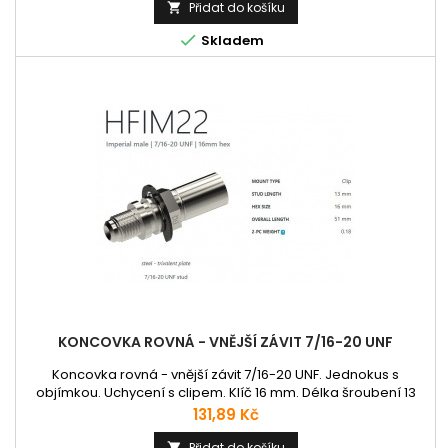
Přidat do košíku


Skladem
KONCOVKA ROVNÁ - VNĚJŠÍ ZÁVIT 7/16-20 UNF
Koncovka rovná - vnější závit 7/16-20 UNF. Jednokus s
objímkou. Uchycení s clipem. Klíč 16 mm. Délka šroubení 13
mm. Délka 51 mm.
Cena
131,89 Kč
Přidat do košíku
