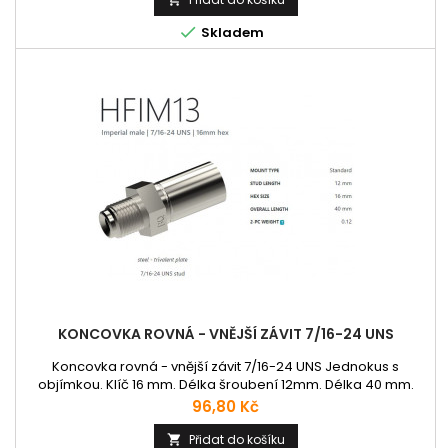

Skladem
KONCOVKA ROVNÁ - VNĚJŠÍ ZÁVIT 7/16-24 UNS
Koncovka rovná - vnější závit 7/16-24 UNS Jednokus s
objímkou. Klíč 16 mm. Délka šroubení 12mm. Délka 40 mm.
Cena
96,80 Kč
Přidat do košíku
