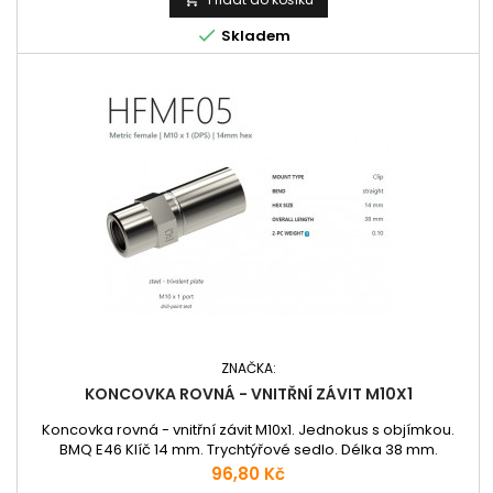

Skladem
ZNAČKA:
KONCOVKA ROVNÁ - VNITŘNÍ ZÁVIT M10X1
Koncovka rovná - vnitřní závit M10x1. Jednokus s objímkou.
BMQ E46 Klíč 14 mm. Trychtýřové sedlo. Délka 38 mm.
Cena
96,80 Kč