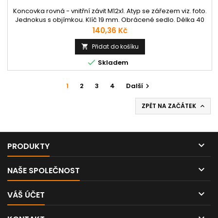
Koncovka rovná - vnitřní závit M12x1. Atyp se zářezem viz. foto.
Jednokus s objímkou. Klíč 19 mm. Obrácené sedlo. Délka 40
mm.
Cena
140,36 Kč
Přidat do košíku


Skladem
1
2
3
4
Další

ZPĚT NA ZAČÁTEK


PRODUKTY

NAŠE SPOLEČNOST

VÁŠ ÚČET