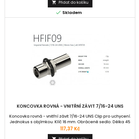
Přidat do košíku


Skladem
KONCOVKA ROVNÁ - VNITŘNÍ ZÁVIT 7/16-24 UNS
Koncovka rovná - vnitřní závit 7/16-24 UNS Clip pro uchycení.
Jednokus s objímkou. Klíč 16 mm. Obrácené sedlo. Délka 45
mm.
Cena
117,37 Kč
Přidat do košíku
