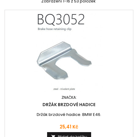
Zobrazení 1-16 z 53 položek
ZNAČKA:
DRŽÁK BRZDOVÉ HADICE
Držák brzdové hadice. BMW E46.
Cena
25,41 Kč
Přidat do košíku
