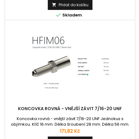
Přidat do košíku


Skladem
KONCOVKA ROVNÁ - VNĚJŠÍ ZÁVIT 7/16-20 UNF
Koncovka rovná - vnější závit 7/16-20 UNF Jednokus s
objímkou. Klíč 16 mm. Délka šroubení 28 mm. Délka 56 mm.
Cena
171,82 Kč