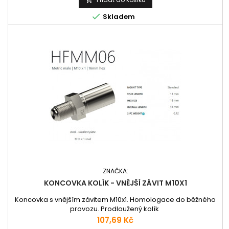

Skladem
ZNAČKA:
KONCOVKA KOLÍK - VNĚJŠÍ ZÁVIT M10X1
Koncovka s vnějším závitem M10x1. Homologace do běžného
provozu. Prodloužený kolík
Cena
107,69 Kč