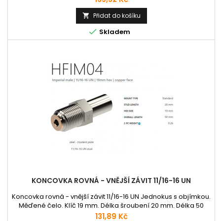
Přidat do košíku


Skladem
KONCOVKA ROVNÁ - VNĚJŠÍ ZÁVIT 11/16-16 UN
Koncovka rovná - vnější závit 11/16-16 UN Jednokus s objímkou.
Měďené čelo. Klíč 19 mm. Délka šroubení 20 mm. Délka 50
mm.
Cena
131,89 Kč