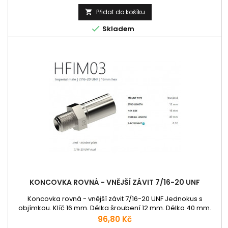
Přidat do košíku


Skladem
KONCOVKA ROVNÁ - VNĚJŠÍ ZÁVIT 7/16-20 UNF
Koncovka rovná - vnější závit 7/16-20 UNF Jednokus s
objímkou. Klíč 16 mm. Délka šroubení 12 mm. Délka 40 mm.
Cena
96,80 Kč