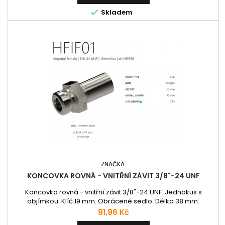

Skladem
ZNAČKA:
KONCOVKA ROVNÁ - VNITŘNÍ ZÁVIT 3/8"-24 UNF
Koncovka rovná - vnitřní závit 3/8"-24 UNF. Jednokus s
objímkou. Klíč 19 mm. Obrácené sedlo. Délka 38 mm.
Cena
91,96 Kč