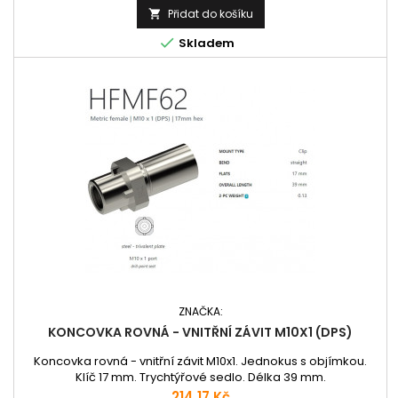
Přidat do košíku


Skladem
ZNAČKA:
KONCOVKA ROVNÁ - VNITŘNÍ ZÁVIT M10X1 (DPS)
Koncovka rovná - vnitřní závit M10x1. Jednokus s objímkou.
Klíč 17 mm. Trychtýřové sedlo. Délka 39 mm.
Cena
214,17 Kč