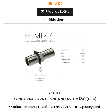
Cena
116,16 Kč
Přidat do košíku


Skladem
ZNAČKA:
KONCOVKA ROVNÁ - VNITŘNÍ ZÁVIT M12X1 (DPS)
Otočná koncovka rovná - vnitřní závit M12x1. Clip uchycení.