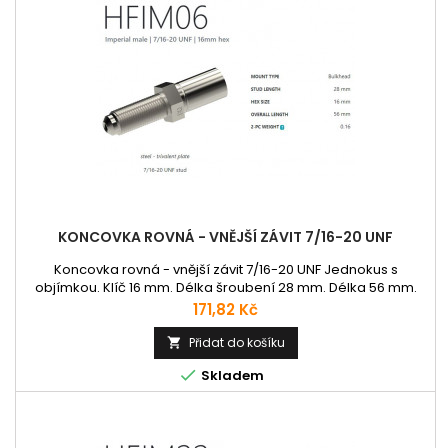
KONCOVKA ROVNÁ - VNĚJŠÍ ZÁVIT 7/16-20 UNF
Koncovka rovná - vnější závit 7/16-20 UNF Jednokus s
objímkou. Klíč 16 mm. Délka šroubení 28 mm. Délka 56 mm.
Cena
171,82 Kč
Přidat do košíku


Skladem