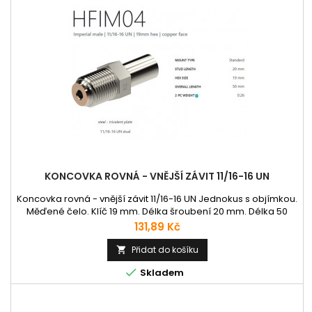
KONCOVKA ROVNÁ - VNĚJŠÍ ZÁVIT 11/16-16 UN
Koncovka rovná - vnější závit 11/16-16 UN Jednokus s objímkou.
Měďené čelo. Klíč 19 mm. Délka šroubení 20 mm. Délka 50
mm.
Cena
131,89 Kč
Přidat do košíku


Skladem