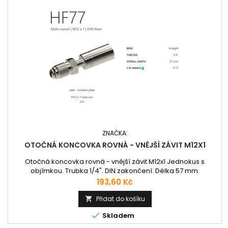
ZNAČKA:
OTOČNÁ KONCOVKA ROVNÁ - VNĚJŠÍ ZÁVIT M12X1
Otočná koncovka rovná - vnější závit M12x1 Jednokus s
objímkou. Trubka 1/4". DIN zakončení. Délka 57 mm.
Cena
193,60 Kč
Přidat do košíku


Skladem