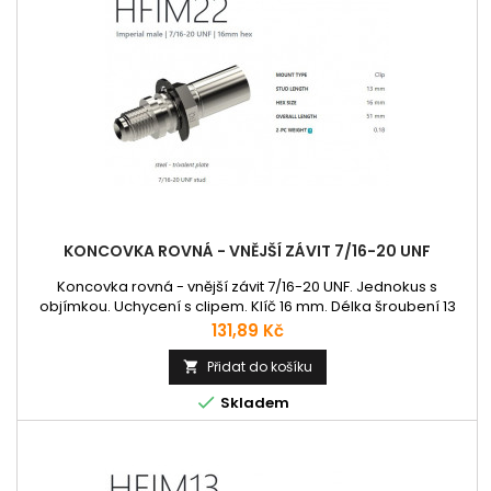
KONCOVKA ROVNÁ - VNĚJŠÍ ZÁVIT 7/16-20 UNF
Koncovka rovná - vnější závit 7/16-20 UNF. Jednokus s
objímkou. Uchycení s clipem. Klíč 16 mm. Délka šroubení 13
mm. Délka 51 mm.
Cena
131,89 Kč
Přidat do košíku


Skladem