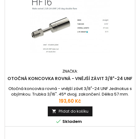
ZNAČKA:
OTOČNÁ KONCOVKA ROVNÁ - VNĚJŠÍ ZÁVIT 3/8"-24 UNF
Otočná koncovka rovná - vnější závit 3/8"-24 UNF Jednokus s
objímkou. Trubka 3/16". 45° dvojj. zakončení. Délka 57 mm.
Cena
193,60 Kč
Přidat do košíku


Skladem