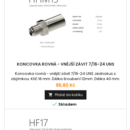
KONCOVKA ROVNÁ - VNĚJŠÍ ZÁVIT 7/16-24 UNS
Koncovka rovná - vnější závit 7/16-24 UNS Jednokus s
objímkou. Klíč 16 mm. Délka šroubení 12mm. Délka 40 mm.
Cena
96,80 Kč
Přidat do košíku


Skladem