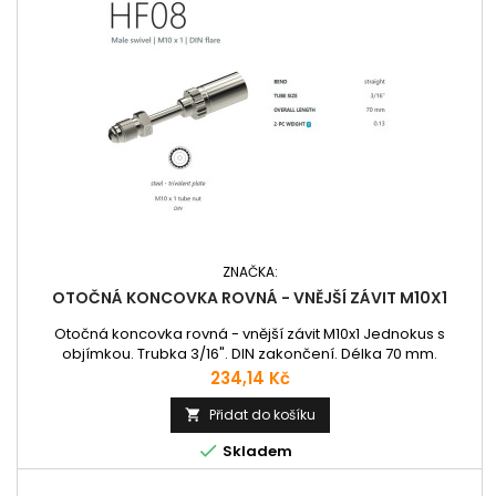
ZNAČKA:
OTOČNÁ KONCOVKA ROVNÁ - VNĚJŠÍ ZÁVIT M10X1
Otočná koncovka rovná - vnější závit M10x1 Jednokus s
objímkou. Trubka 3/16". DIN zakončení. Délka 70 mm.
Cena
234,14 Kč
Přidat do košíku


Skladem