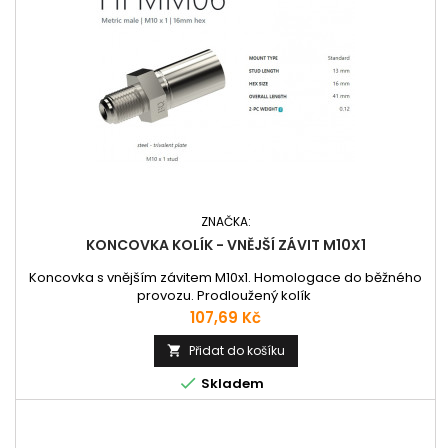
ZNAČKA:
KONCOVKA KOLÍK - VNĚJŠÍ ZÁVIT M10X1
Koncovka s vnějším závitem M10x1. Homologace do běžného
provozu. Prodloužený kolík
Cena
107,69 Kč
Přidat do košíku


Skladem