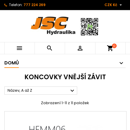

Telefon:
777 224 269
CZK Kč
0



shopping_cart
DOMŮ
KONCOVKY VNĚJŠÍ ZÁVIT

Název, A až Z
Zobrazení 1-11 z 11 položek