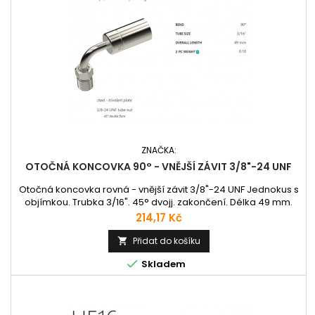
ZNAČKA:
OTOČNÁ KONCOVKA 90° - VNĚJŠÍ ZÁVIT 3/8"-24 UNF
Otočná koncovka rovná - vnější závit 3/8"-24 UNF Jednokus s
objímkou. Trubka 3/16". 45° dvojj. zakončení. Délka 49 mm.
Cena
214,17 Kč
Přidat do košíku


Skladem