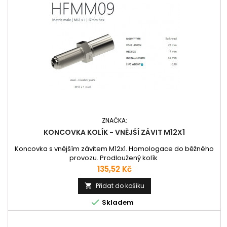
ZNAČKA:
KONCOVKA KOLÍK - VNĚJŠÍ ZÁVIT M12X1
Koncovka s vnějším závitem M12x1. Homologace do běžného
provozu. Prodloužený kolík
Cena
135,52 Kč
Přidat do košíku


Skladem