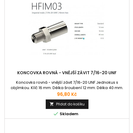
KONCOVKA ROVNÁ - VNĚJŠÍ ZÁVIT 7/16-20 UNF
Koncovka rovná - vnější závit 7/16-20 UNF Jednokus s
objímkou. Klíč 16 mm. Délka šroubení 12 mm. Délka 40 mm.
Cena
96,80 Kč
Přidat do košíku


Skladem