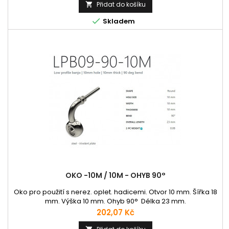
Přidat do košíku


Skladem
OKO -10M / 10M - OHYB 90°
Oko pro použití s nerez. oplet. hadicemi. Otvor 10 mm. Šířka 18
mm. Výška 10 mm. Ohyb 90° Délka 23 mm.
Cena
202,07 Kč