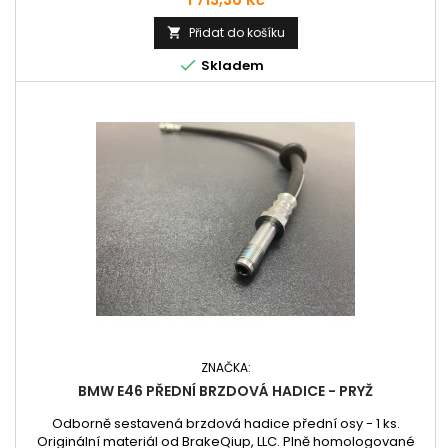
homologované pro evropské silnice.
Přidat do košíku


Skladem
ZNAČKA:
BMW E46 PŘEDNÍ BRZDOVÁ HADICE - PRYŽ
Odborně sestavená brzdová hadice přední osy - 1 ks.
Originální materiál od BrakeQiup, LLC. Plně homologované