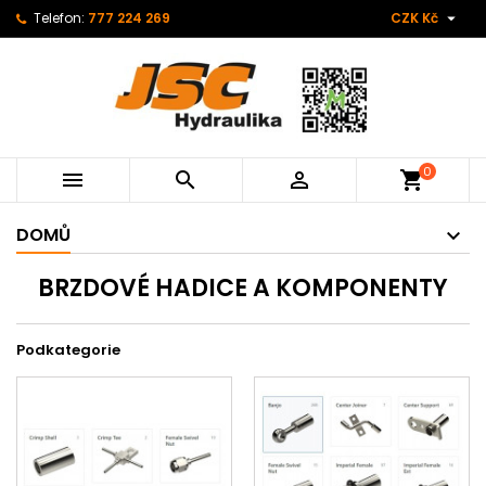

Telefon:
777 224 269
CZK Kč
0



shopping_cart
DOMŮ
BRZDOVÉ HADICE A KOMPONENTY
Podkategorie