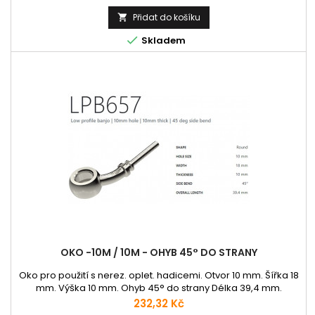
Přidat do košíku


Skladem
OKO -10M / 10M - OHYB 45° DO STRANY
Oko pro použití s nerez. oplet. hadicemi. Otvor 10 mm. Šířka 18
mm. Výška 10 mm. Ohyb 45° do strany Délka 39,4 mm.
Cena
232,32 Kč