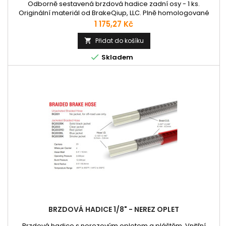
Odborně sestavená brzdová hadice zadní osy - 1 ks.
Originální materiál od BrakeQiup, LLC. Plně homologované
pro evropské silnice.
Cena
1 175,27 Kč
Přidat do košíku


Skladem
BRZDOVÁ HADICE 1/8" - NEREZ OPLET
Brzdová hadice s nerezovým opletem a pláštěm. Vnitřní