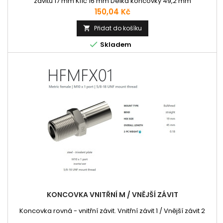
závitu 17 mm Klíč 16 mm Délka koncovky 49,2 mm
Cena
150,04 Kč
Přidat do košíku


Skladem
KONCOVKA VNITŘNÍ M / VNĚJŠÍ ZÁVIT
Koncovka rovná - vnitřní závit. Vnitřní závit 1 / Vnější závit 2