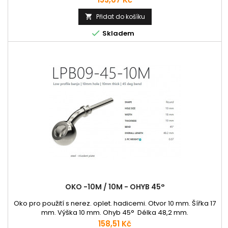
Přidat do košíku


Skladem
OKO -10M / 10M - OHYB 45°
Oko pro použití s nerez. oplet. hadicemi. Otvor 10 mm. Šířka 17
mm. Výška 10 mm. Ohyb 45° Délka 48,2 mm.
Cena
158,51 Kč