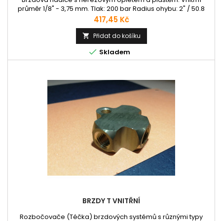
průměr 1/8" - 3,75 mm. Tlak: 200 bar Radius ohybu: 2" / 50.8
mm Barvy Pláště: Průsvitná, černá průsvitná, černá, modrá,
Cena
417,45 Kč
červená
Přidat do košíku


Skladem
BRZDY T VNITŘNÍ
Rozbočovače (Téčka) brzdových systémů s různými typy