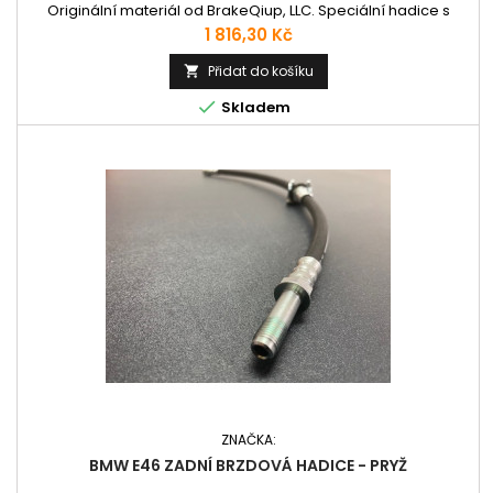
Originální materiál od BrakeQiup, LLC. Speciální hadice s
nerezovým opletem pro precizní brzdění. Plně
Cena
1 816,30 Kč
homologované pro evropské silnice.
Přidat do košíku


Skladem
ZNAČKA:
BMW E46 ZADNÍ BRZDOVÁ HADICE - PRYŽ