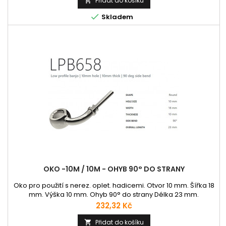
Přidat do košíku


Skladem
OKO -10M / 10M - OHYB 90° DO STRANY
Oko pro použití s nerez. oplet. hadicemi. Otvor 10 mm. Šířka 18
mm. Výška 10 mm. Ohyb 90° do strany Délka 23 mm.
Cena
232,32 Kč
Přidat do košíku
