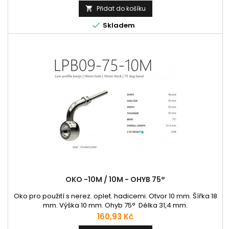
Přidat do košíku


Skladem
OKO -10M / 10M - OHYB 75°
Oko pro použití s nerez. oplet. hadicemi. Otvor 10 mm. Šířka 18
mm. Výška 10 mm. Ohyb 75° Délka 31,4 mm.
Cena
160,93 Kč