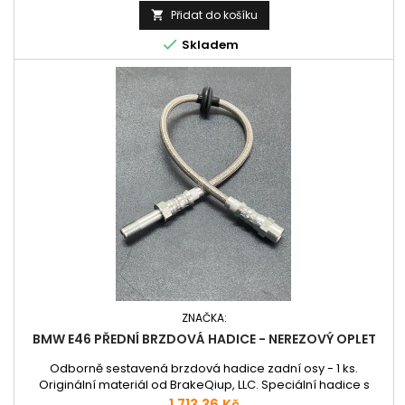
Přidat do košíku


Skladem
ZNAČKA:
BMW E46 PŘEDNÍ BRZDOVÁ HADICE - NEREZOVÝ OPLET
Odborně sestavená brzdová hadice zadní osy - 1 ks.
Originální materiál od BrakeQiup, LLC. Speciální hadice s
nerezovým opletem pro precizní brzdění. Plně
Cena
1 713,36 Kč