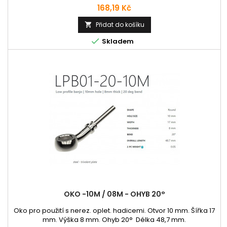
Cena
168,19 Kč
Přidat do košíku


Skladem
OKO -10M / 08M - OHYB 20°
Oko pro použití s nerez. oplet. hadicemi. Otvor 10 mm. Šířka 17
mm. Výška 8 mm. Ohyb 20° Délka 48,7 mm.