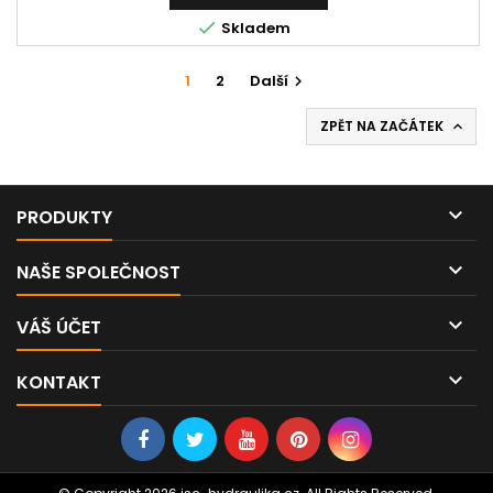

Skladem
1
2
Další

ZPĚT NA ZAČÁTEK


PRODUKTY

NAŠE SPOLEČNOST

VÁŠ ÚČET

KONTAKT