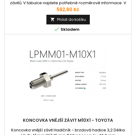
závitů. V tabulce najdete potřebné rozměrové informace. V
případě, že Vámi požadovaný typ není dostupný, kontaktujte
Cena
592,90 Kč
nás prosím emailem nebo telefonicky.
Přidat do košíku


Skladem
KONCOVKA VNĚJŠÍ ZÁVIT M10X1 - TOYOTA
Koncovka vnější závit Hadičník - brzdová hadice 3,2 Délka