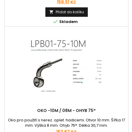
Cena
158,51 Kč
Přidat do košíku


Skladem
OKO -10M / 08M - OHYB 75°
Oko pro použití s nerez. oplet. hadicemi. Otvor 10 mm. Šířka 17
mm. Výška 8 mm. Ohyb 75° Délka 30,7 mm.
Cena
153,67 Kč