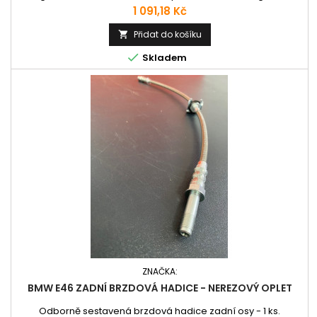
pro evropské silnice.
Cena
1 091,18 Kč
Přidat do košíku


Skladem
ZNAČKA:
BMW E46 ZADNÍ BRZDOVÁ HADICE - NEREZOVÝ OPLET
Odborně sestavená brzdová hadice zadní osy - 1 ks.