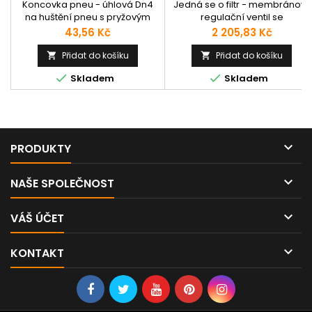
MAZNICE SÉRIE MD
Koncovka pneu - úhlová Dn4
Jedná se o filtr - membránový
na huštění pneu s pryžovým
regulační ventil se
těsněním.
sekundárním odvzdušněním a
Cena
Cena
43,56 Kč
2 205,83 Kč
dvěma stupni filtrace:
odstředěním vzduchu a
Přidat do košíku
Přidat do košíku


pomocí výměnné a znovu


Skladem
Skladem
použitelné pórovité filtrační
vložky HDPE. Tělo je vyrobeno z
lehké zinkové slitiny a z
vyztuženého technopolymeru 
mosaznými závitovými přípoji.
Na tělo je připevněna

PRODUKTY
průhledná technopolymerová
nádobka, která...

NAŠE SPOLEČNOST

VÁŠ ÚČET

KONTAKT