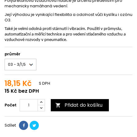
Polyuretanová vzduchová hadice je určena především pro
mechanicky namáhaná vedení.
Její výhodou je vynikající flexibilita a odolnost vůči kyslíku i ozónu
O3.
Také je velmi odolná proti stárnutí i vibracím. Použití v průmyslu,
automatizační a měřící technice a pro vedení stlačeného vzduchu a
vzduchové rozvody v pneumatice.
průměr
18,15 Kč
S DPH
15 Kč bez DPH
Přidat do košíku
Počet

Sdílet