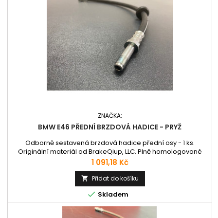
ZNAČKA:
BMW E46 PŘEDNÍ BRZDOVÁ HADICE - PRYŽ
Odborně sestavená brzdová hadice přední osy - 1 ks.
Originální materiál od BrakeQiup, LLC. Plně homologované
pro evropské silnice.
Cena
1 091,18 Kč
Přidat do košíku


Skladem