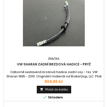
ZNAČKA:
VW SHARAN ZADNÍ BRZDOVÁ HADICE - PRYŽ
Odborně sestavená brzdová hadice zadní osy - 1 ks. VW
Sharan 1995 - 2010. Originální materiál od BrakeQiup, LLC. Plně
homologované pro evropské silnice.
Cena
804,65 Kč
Přidat do košíku


Skladem