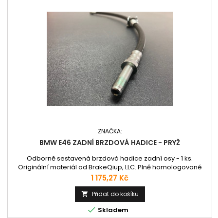
ZNAČKA:
BMW E46 ZADNÍ BRZDOVÁ HADICE - PRYŽ
Odborně sestavená brzdová hadice zadní osy - 1 ks.
Originální materiál od BrakeQiup, LLC. Plně homologované
pro evropské silnice.
Cena
1 175,27 Kč
Přidat do košíku


Skladem