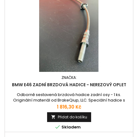
ZNAČKA:
BMW E46 ZADNÍ BRZDOVÁ HADICE - NEREZOVÝ OPLET
Odborně sestavená brzdová hadice zadní osy - 1 ks.
Originální materiál od BrakeQiup, LLC. Speciální hadice s
nerezovým opletem pro precizní brzdění. Plně
Cena
1 816,30 Kč
homologované pro evropské silnice.
Přidat do košíku


Skladem