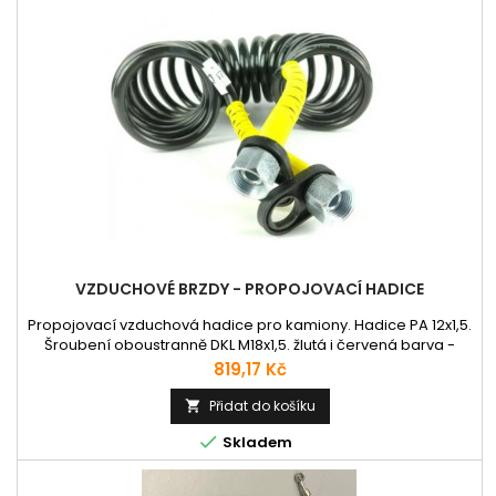
VZDUCHOVÉ BRZDY - PROPOJOVACÍ HADICE
Propojovací vzduchová hadice pro kamiony. Hadice PA 12x1,5.
Šroubení oboustranně DKL M18x1,5. žlutá i červená barva -
uveďte v popisku objednávky vaší preferovanou barvu.
Cena
819,17 Kč
Přidat do košíku


Skladem