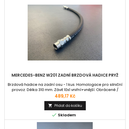
MERCEDES-BENZ W201 ZADNÍ BRZDOVÁ HADICE PRYŽ
Brzdová hadice na zadní osu - 1 kus. Homologace pro silniční
provoz. Délka 310 mm. Závit 10x1 vniřní+vnější. Obrácené /
konkávní sedlo.
Cena
489,17 Kč
Přidat do košíku


Skladem