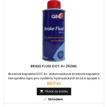
BRAKE FLUID DOT 4+ 250ML
Brzdová kapalina DOT 4+ Automobilová brzdová kapalina
neropného typu pro systémy hydraulických brzd a spojek s
přírodními nebo syntetickými těsněními. Určená pro osobní a
Cena
93,17 Kč
užitkové automobily, autobusy a užitková vozidla. Použití dle
uvedených specifikací. Specifikace: FMVSS 116 DOT 3, 116 DOT
Přidat do košíku

4; SAE J 1703, J 1704

Skladem