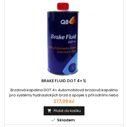
BRAKE FLUID DOT 4+ 1L
Brzdová kapalina DOT 4+ Automobilová brzdová kapalina
pro systémy hydraulických brzd a spojek s přírodními nebo
syntetickými těsněními. Určená pro osobní a užitkové
Cena
277,09 Kč
automobily, autobusy a užitková vozidla. Má vysoký suchý bod
varu +260 °C. Použití dle uvedených specifikací.
Přidat do košíku

Specifikace: FMVSS 116 DOT 3, 116 DOT 4; SAE J 1703, J 1704; ISO

Skladem
4925 Class 6