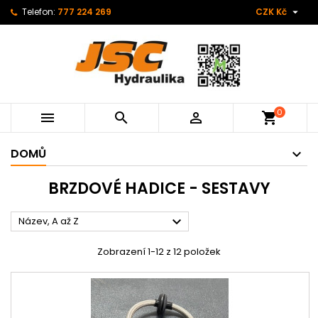

Telefon:
777 224 269
CZK Kč
0



shopping_cart
DOMŮ
BRZDOVÉ HADICE - SESTAVY

Název, A až Z
Zobrazení 1-12 z 12 položek