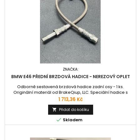
ZNAČKA:
BMW E46 PŘEDNÍ BRZDOVÁ HADICE - NEREZOVÝ OPLET
Odborně sestavená brzdová hadice zadní osy - 1 ks.
Originální materiál od BrakeQiup, LLC. Speciální hadice s
nerezovým opletem pro precizní brzdění. Plně
Cena
1 713,36 Kč
homologované pro evropské silnice.
Přidat do košíku


Skladem