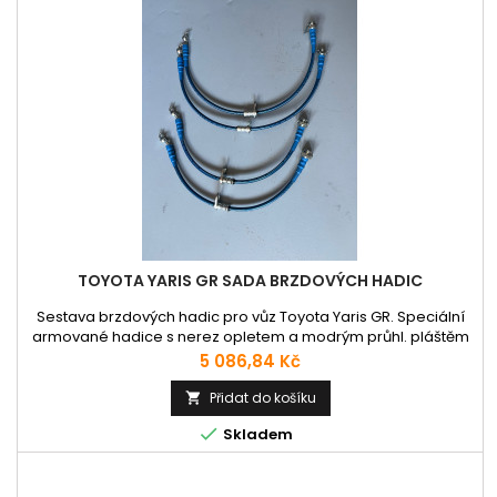
TOYOTA YARIS GR SADA BRZDOVÝCH HADIC
Sestava brzdových hadic pro vůz Toyota Yaris GR. Speciální
armované hadice s nerez opletem a modrým průhl. pláštěm
(možné také v černé, průhledné čiré nebo červené barvě).
Cena
5 086,84 Kč
Sestava je homologována do provozu v ČR a EU DOT. 2 x
přední hadice 2 x zadní hadice
Přidat do košíku


Skladem