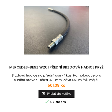
MERCEDES-BENZ W201 PŘEDNÍ BRZDOVÁ HADICE PRYŽ
Brzdová hadice na přední osu - 1 kus. Homologace pro
silniční provoz. Délka 370 mm. Závit 10x1 vniřní+vnější.
Obrácené / konkávní sedlo.
Cena
501,39 Kč
Přidat do košíku


Skladem