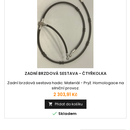
ZADNÍ BRZDOVÁ SESTAVA - ČTYŘKOLKA
Zadní brzdová sestava hadic. Materiál - Pryž. Homologace na
silniční provoz.
Cena
2 303,91 Kč
Přidat do košíku


Skladem