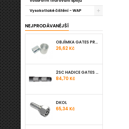
VossForm tvarování spojů
Vysokotlaké čištění - WAP
NEJPRODÁVANÉJŠÍ
OBJÍMKA GATES PRO-V
Cena
26,62 Kč
2SC HADICE GATES PROV
Cena
84,70 Kč
DKOL
Cena
65,34 Kč