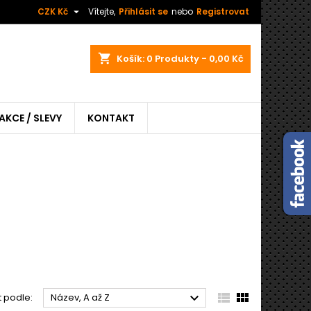

CZK Kč
Vítejte,
Přihlásit se
nebo
Registrovat
shopping_cart
Košík:
0
Produkty - 0,00 Kč
AKCE / SLEVY
KONTAKT



t podle:
Název, A až Z