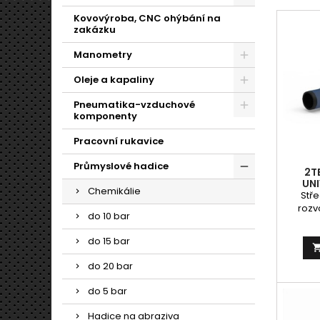
Kovovýroba, CNC ohýbání na
zakázku
Manometry
Oleje a kapaliny
Pneumatika-vzduchové
komponenty
Pracovní rukavice
Průmyslové hadice
2T
UNI
Chemikálie
Stř
rozv
do 10 bar
převo
gl
do 15 bar
nem
soula
do 20 bar
SAE 100
udáve
do 5 bar
Hadice na abraziva