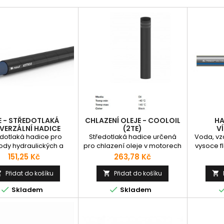
E - STŘEDOTLAKÁ
CHLAZENÍ OLEJE - COOLOIL
HA
VERZÁLNÍ HADICE
(2TE)
V
edotlaká hadice pro
Středotlaká hadice určená
Voda, vz
ody hydraulických a
pro chlazení oleje v motorech
vysoce fl
dových olejů a látek,
a různých instalacích.
hadic
Cena
Cena
151,25 Kč
263,78 Kč
ykolů, chladících a
Speciálně vyrobena pro
odolno
rznoucích směsí v
chlazení směsí oleje i glykolu.
povětrnos
Přidat do košíku
Přidat do košíku



du s požadavky normy
Dvojjitý textilní výplet. Hladký,
Hadice je


Skladem
Skladem
R6. Množství hadicoviny
počasí odolný povrch.
průmyslo
jte v m (metrech) -
dopo
např. 1,25.
průmyslo
chemik