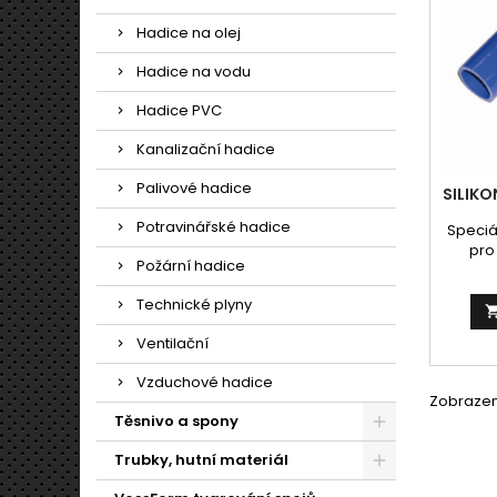
Hadice na olej
Hadice na vodu
Hadice PVC
Kanalizační hadice
Palivové hadice
SILIK
Potravinářské hadice
Speciá
pro
Požární hadice
vzně
mot
Technické plyny
chladi
nemrzn
Ventilační
poskoz
hadi
Vzduchové hadice
ho
Zobrazení
Těsnivo a spony
Trubky, hutní materiál