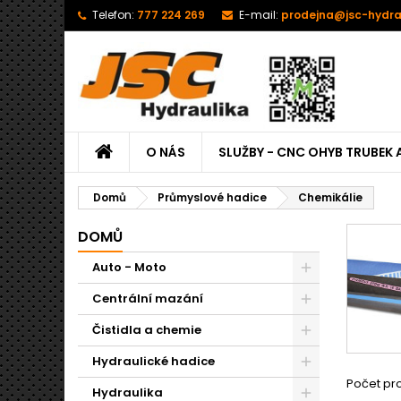
Telefon:
777 224 269
E-mail:
prodejna@jsc-hydra
O NÁS
SLUŽBY - CNC OHYB TRUBEK 
Domů
Průmyslové hadice
Chemikálie
DOMŮ
Auto - Moto
Centrální mazání
Čistidla a chemie
Hydraulické hadice
Počet pro
Hydraulika