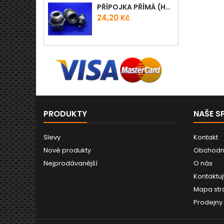
PŘÍPOJKA PŘÍMÁ (HRDLO) GES - WD
Cena
24,20 Kč
PRODUKTY
NAŠE S
Slevy
Kontakt
Nové produkty
Obchodn
Nejprodávanější
O nás
Kontaktuj
Mapa str
Prodejny