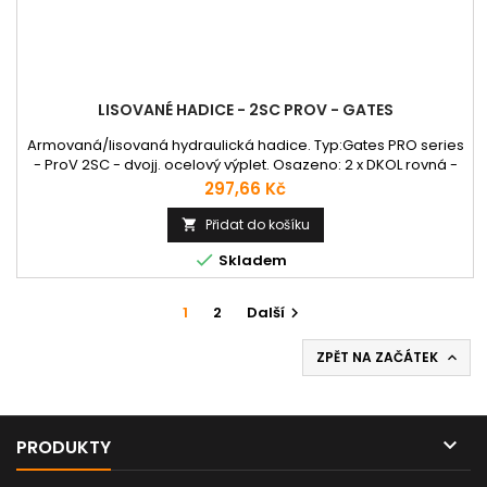
LISOVANÉ HADICE - 2SC PROV - GATES
Armovaná/lisovaná hydraulická hadice. Typ:Gates PRO series
- ProV 2SC - dvojj. ocelový výplet. Osazeno: 2 x DKOL rovná -
Lehká řada V případě zájmu o jiné, než nabízené délky nebo
Cena
297,66 Kč
koncovky, nás neváhejte kontaktovat na +420 725 775 475
nebo na info@jsc-hydraulika.cz .
Přidat do košíku


Skladem
1
2
Další

ZPĚT NA ZAČÁTEK


PRODUKTY