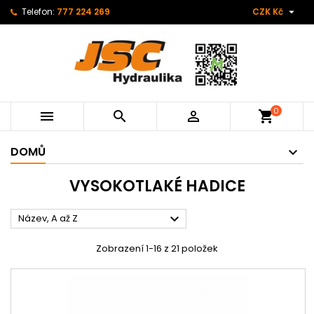

Telefon:
777 224 269
CZK Kč
0



shopping_cart
DOMŮ
VYSOKOTLAKÉ HADICE

Název, A až Z
Zobrazení 1-16 z 21 položek