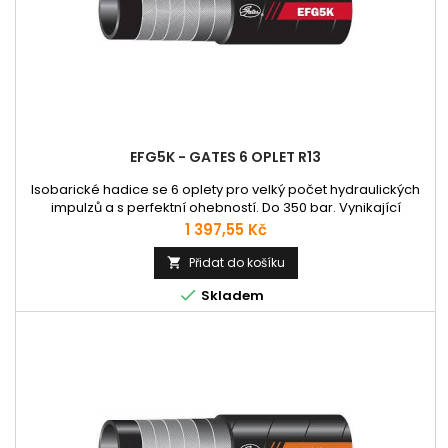
EFG5K - GATES 6 OPLET R13
Isobarické hadice se 6 oplety pro velký počet hydraulických
impulzů a s perfektní ohebností. Do 350 bar. Vynikající
životnost s odolností testovanou na 1 000 000 impulzních cyklů
Cena
1 397,55 Kč
při 50% poloměru ohybu podle norem EN 586 a SAE 100
Extrémně malý poloměr ohybu na 40% požadavku normy EN
Přidat do košíku

856 4SP/4SH Splňují požadavky norem ISO 3862, EN 856 a SAE

Skladem
100 Pracovní...