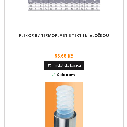
FLEXOR R7 TERMOPLAST S TEXTILNÍ VLOŽKOU
Cena
55,66 Kč
Přidat do košíku


Skladem