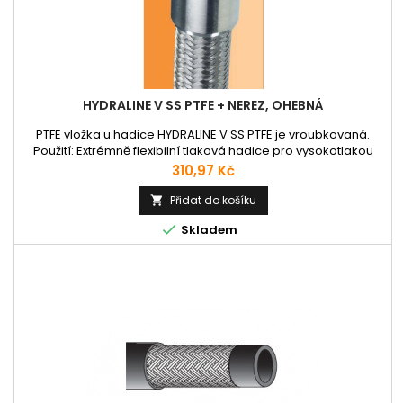
HYDRALINE V SS PTFE + NEREZ, OHEBNÁ
PTFE vložka u hadice HYDRALINE V SS PTFE je vroubkovaná.
Použití: Extrémně flexibilní tlaková hadice pro vysokotlakou
dopravu agresivních látek, chemikálií, alkoholu, ropných
Cena
310,97 Kč
produktů, vzduchu a vody v průmyslu Pracovní teplota: -70 až
260°C.
Přidat do košíku


Skladem