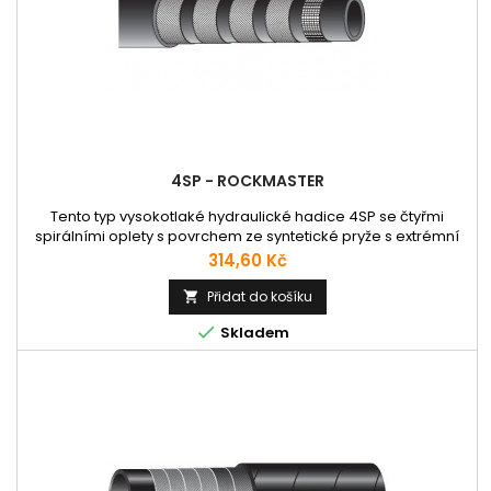
4SP - ROCKMASTER
Tento typ vysokotlaké hydraulické hadice 4SP se čtyřmi
spirálními oplety s povrchem ze syntetické pryže s extrémní
odolností proti ozonu, otěru a povětrnostním vlivům,
Cena
314,60 Kč
odpovídající normám EN 856 4SP, ISO 3862-1 4SP. Použití:
Hadice vhodná pro minerální, rostlinné oleje a glykoly,
Přidat do košíku

syntetické oleje, vodní emulze. Pracovní teplota +125°C.

Skladem
Množství...