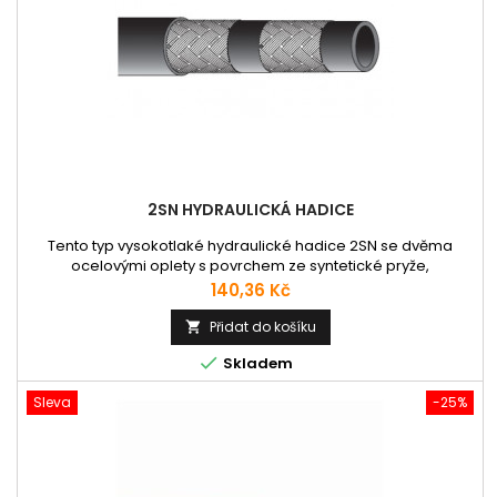
2SN HYDRAULICKÁ HADICE
Tento typ vysokotlaké hydraulické hadice 2SN se dvěma
ocelovými oplety s povrchem ze syntetické pryže,
odpovídající normám EN 853 2SN, SAE 100 R2AT, ISO 1436-1
Cena
140,36 Kč
2SN/R2AT. Použití: Hadice vhodná pro minerální, rostlinné
oleje a glykoly, syntetické oleje, vodní emulze. Pracovní
Přidat do košíku

teplota do +121°C. Množství hadicoviny udávejte v m

Skladem
(metrech) - např. 1.25....
Sleva
-25%