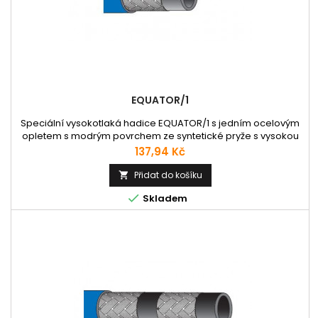
EQUATOR/1
Speciální vysokotlaká hadice EQUATOR/1 s jedním ocelovým
opletem s modrým povrchem ze syntetické pryže s vysokou
odolností proti ozonu, otěru a vysoké teplotě a povětrnostním
Cena
137,94 Kč
vlivům, odpovídající normě MSHA pro použitelnost v důlním
průmyslu. Rozměrově odpovídá normě EN853-1SN, SAE
Přidat do košíku

100R1AT a ISO 1436-1 1SN/R1AT. Použití: Použitelná na všech

Skladem
zařízeních,...