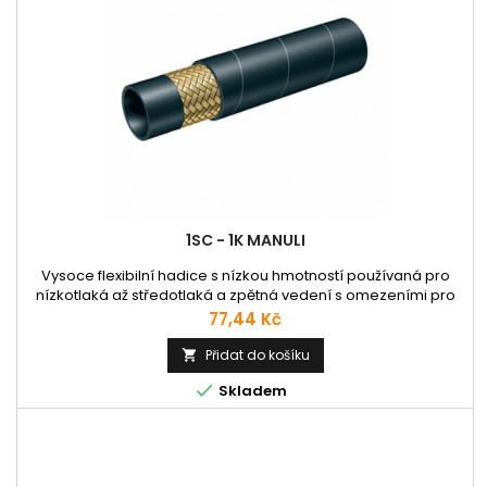
1SC - 1K MANULI
Vysoce flexibilní hadice s nízkou hmotností používaná pro
nízkotlaká až středotlaká a zpětná vedení s omezeními pro
montáž. 1 kovový oplet. Kompaktní struktura usnadňuje
Cena
77,44 Kč
směrování a montáž hadic v úzkých prostorech. max.
provozní teplota: 100°C min. provozní teplota: -40°C
Přidat do košíku


Skladem