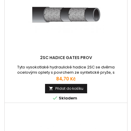
2SC HADICE GATES PROV
Tyto vysokotlaké hydraulické hadice 2SC se dvěma
ocelovými oplety s povrchem ze syntetické pryže, s
excelentním rádiusem ohybu a nízkou hmotností,
Cena
84,70 Kč
odpovídající normám EN 857 2SC, ISO 11237-1 2SC, SAE 100 R16.
Hadicovina: Gates série PRO V Použití: Hadice vhodná pro
Přidat do košíku

minerální, rostlinné oleje a glykoly, syntetické oleje, vodní

Skladem
emulze, vakuum....