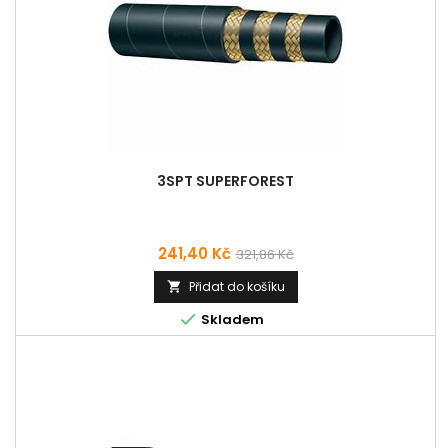
3SPT SUPERFOREST
Cena
Běžná
241,40 Kč
321,86 Kč
cena
Přidat do košíku


Skladem