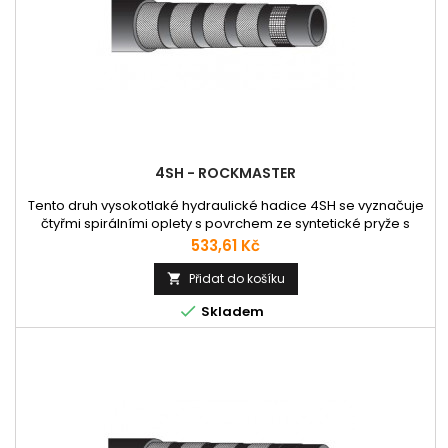
4SH - ROCKMASTER
Tento druh vysokotlaké hydraulické hadice 4SH se vyznačuje
čtyřmi spirálními oplety s povrchem ze syntetické pryže s
extrémní odolností proti ozonu, otěru a povětrnostním vlivům,
Cena
533,61 Kč
odpovídající normám EN 856 4SH, ISO 3862-1 4SH. Použití:
Hadice vhodná pro přepravu minerálních, rostlinných olejů a
Přidat do košíku

glykolů, vody a vodních emulzí. Pracovní teplota do +125°C....

Skladem