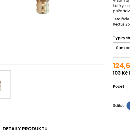
Vnitřní p
kolíky z 
požadavk
Tato řada
Rectus 2
Typ rych
124,
103 Kč
Počet
Sdílet
DETAILY PRODUKTU