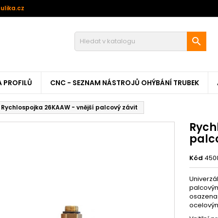
ulika.cz

A PROFILŮ
CNC - SEZNAM NÁSTROJŮ OHÝBÁNÍ TRUBEK
Rychlospojka 26KAAW - vnější palcový závit
Rych
palco
Kód
450
Univerzá
palcovým
osazena p
ocelovým