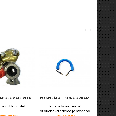
<
>
SPOJOVACÍ VLEK
PU SPIRÁLA S KONCOVKAMI
PISTOLE
TLAKO
ovací hlava vlek
Tato polyuretanová
Pneumě
vzduchová hadice je stočená
manome
do spirály s rychlospojkou a
snadnému