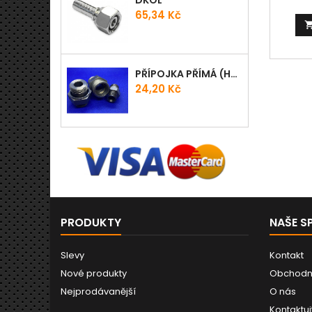
DKOL
vede
Cena
65,34 Kč
vynikají
vůči kys
velmi 
vibrac
PŘÍPOJKA PŘÍMÁ (HRDLO) GES - WD
auto
tec
Cena
24,20 Kč
stl
vz
PRODUKTY
NAŠE S
Slevy
Kontakt
Nové produkty
Obchodn
Nejprodávanější
O nás
Kontaktuj