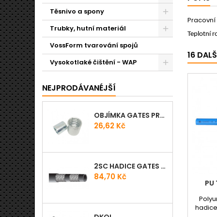
Těsnivo a spony
Pracovní 
Trubky, hutní materiál
Teplotní r
VossForm tvarování spojů
16 DAL
Vysokotlaké čištění - WAP
NEJPRODÁVANÉJŠÍ
OBJÍMKA GATES PRO-V
Cena
26,62 Kč
2SC HADICE GATES PROV
Cena
84,70 Kč
PU
Polyu
hadice
pro m