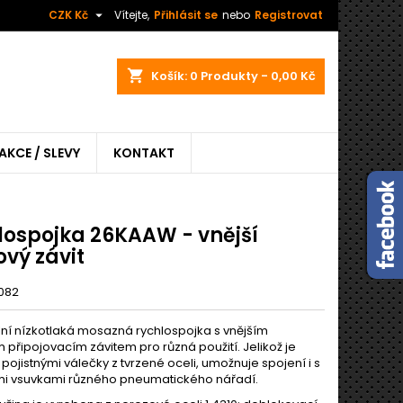

CZK Kč
Vítejte,
Přihlásit se
nebo
Registrovat
shopping_cart
Košík:
0
Produkty - 0,00 Kč
AKCE / SLEVY
KONTAKT
lospojka 26KAAW - vnější
vý závit
082
lní nízkotlaká mosazná rychlospojka s vnějším
 připojovacím závitem pro různá použití. Jelikož je
ojistnými válečky z tvrzené oceli, umožnuje spojení i s
i vsuvkami různého pneumatického nářadí.