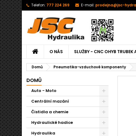
Telefon:
777 224 269
E-mail:
prodejna@jsc-hydra
O NÁS
SLUŽBY - CNC OHYB TRUBEK 
Domů
Pneumatika-vzduchové komponenty
DOMŮ
Auto - Moto
Centrální mazání
Čistidla a chemie
Hydraulické hadice
Hydraulika