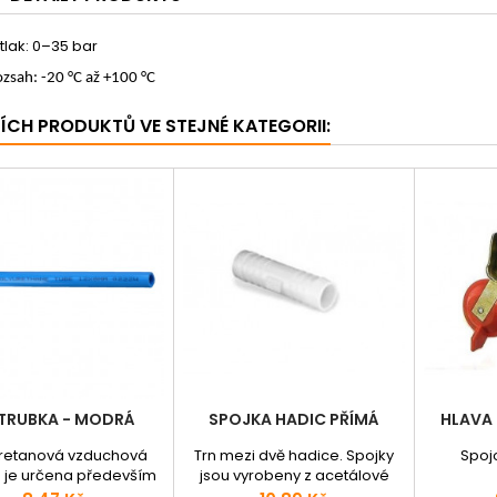
tlak: 0–35 bar
ozsah: -20 °C až +100 °C
ŠÍCH PRODUKTŮ VE STEJNÉ KATEGORII:
 TRUBKA - MODRÁ
SPOJKA HADIC PŘÍMÁ
HLAVA 
retanová vzduchová
Trn mezi dvě hadice. Spojky
Spoj
 je určena především
jsou vyrobeny z acetálové
echanicky namáhaná
pryskyřice (POM). Bezpečně a