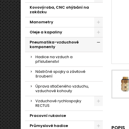
Kovovýroba, CNC ohýbání na
zakázku
Manometry
Oleje a kapaliny
Pneumatika-vzduchové
komponenty
Hadice na vzduch a
příslušenství
Nástrčné spojky a závitové
šroubení
Úprava stlačeného vzduchu,
vzduchové kohouty
Vzduchové rychlospojky
RECTUS
Pracovní rukavice
Průmyslové hadice
POPIS