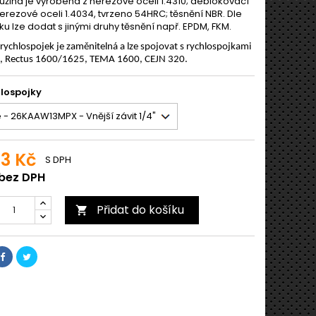
ružina je vyrobena z nerezové oceli 1.4310; deblokovací
nerezové oceli 1.4034, tvrzeno 54HRC; těsnění NBR. Dle
u lze dodat s jinými druhy těsnění např. EPDM, FKM.
 rychlospojek je zaměnitelná a lze spojovat s rychlospojkami
5, Rectus 1600/1625, TEMA 1600, CEJN 320.
lospojky
63 Kč
S DPH
 bez DPH
Přidat do košíku
