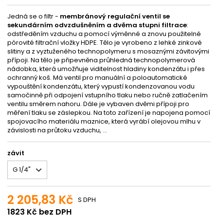
Jedná se o filtr -
membránový regulační ventil se
sekundárním odvzdušněním a dvěma stupni filtrace
:
odstředěním vzduchu a pomocí výměnné a znovu použitelné
pórovité filtrační vložky HDPE. Tělo je vyrobeno z lehké zinkové
slitiny a z vyztuženého technopolymeru s mosaznými závitovými
přípoji. Na tělo je připevněna průhledná technopolymerová
nádobka, která umožňuje viditelnost hladiny kondenzátu i přes
ochranný koš. Má ventil pro manuální a poloautomatické
vypouštění kondenzátu, který vypustí kondenzovanou vodu
samočinně při odpojení vstupního tlaku nebo ručně zatlačením
ventilu směrem nahoru. Dále je vybaven dvěmi přípoji pro
měření tlaku se záslepkou. Na toto zařízení je napojena pomocí
spojovacího materiálu maznice, která vyrábí olejovou mlhu v
závislosti na průtoku vzduchu, ...
závit
2 205,83 Kč
S DPH
1823 Kč bez DPH