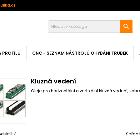
ulika.cz

A PROFILŮ
CNC - SEZNAM NÁSTROJŮ OHÝBÁNÍ TRUBEK
Kluzná vedení
Oleje pro horizontální a vertikální kluzná vedení, zab
duktů: 3
Seřadi