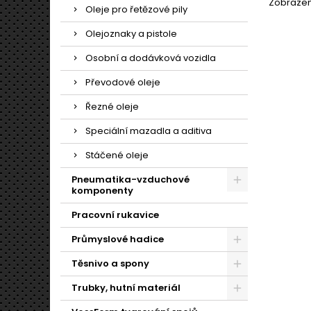
Zobrazení
vlas
Oleje pro řetězové pily
moderní
pracu
Olejoznaky a pistole
po
Osobní a dodávková vozidla
Převodové oleje
Řezné oleje
Speciální mazadla a aditiva
Stáčené oleje
Pneumatika-vzduchové
komponenty
Pracovní rukavice
Průmyslové hadice
Těsnivo a spony
Trubky, hutní materiál