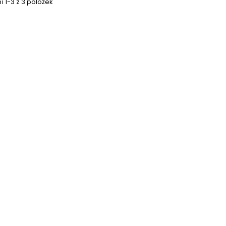
 1-3 z 3 položek
tnosti oleje. Mazání
ch obráběcích strojů,
jících za náročných
dmínek, kde se...