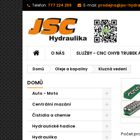
Telefon:
777 224 269
E-mail:
prodejna@jsc-hydra
O NÁS
SLUŽBY - CNC OHYB TRUBEK 
Domů
Oleje a kapaliny
Kluzná vedení
DOMŮ
Auto - Moto
Centrální mazání
Čistidla a chemie
Hydraulické hadice
Počet pro
Hydraulika