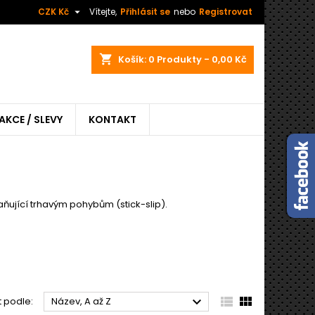

CZK Kč
Vítejte,
Přihlásit se
nebo
Registrovat
shopping_cart
Košík:
0
Produkty - 0,00 Kč
AKCE / SLEVY
KONTAKT
raňující trhavým pohybům (stick-slip).



t podle:
Název, A až Z