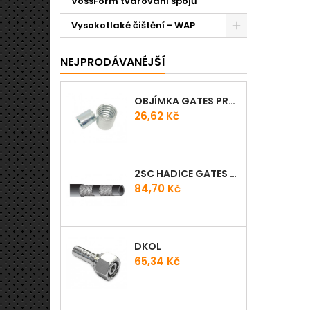
VossForm tvarování spojů
Vysokotlaké čištění - WAP
NEJPRODÁVANÉJŠÍ
OBJÍMKA GATES PRO-V
Cena
26,62 Kč
2SC HADICE GATES PROV
Cena
84,70 Kč
DKOL
Cena
65,34 Kč