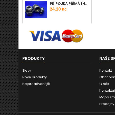
PŘÍPOJKA PŘÍMÁ (HRDLO) GES - WD
Cena
24,20 Kč
PRODUKTY
NAŠE S
Slevy
Kontakt
Nové produkty
Obchodn
Nejprodávanější
O nás
Kontaktuj
Mapa str
Prodejny