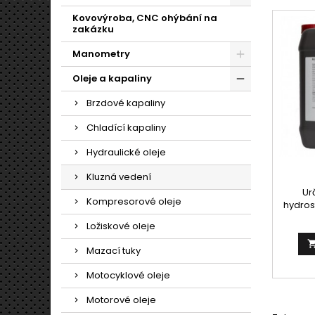
Kovovýroba, CNC ohýbání na
zakázku
Manometry
Oleje a kapaliny
Brzdové kapaliny
Chladící kapaliny
Hydraulické oleje
Kluzná vedení
Ur
Kompresorové oleje
hydros
tak pře
Ložiskové oleje
vod
konst
Mazací tuky
Pou
pře
Motocyklové oleje
pohyb
zejména
Motorové oleje
vysoké 