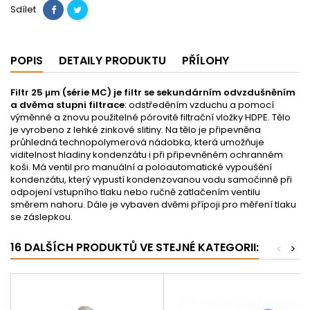
Sdílet
POPIS
DETAILY PRODUKTU
PŘÍLOHY
Filtr 25 μm (série MC) je filtr se sekundárním odvzdušněním
a dvěma stupni filtrace
: odstředěním vzduchu a pomocí
výměnné a znovu použitelné pórovité filtrační vložky HDPE. Tělo
je vyrobeno z lehké zinkové slitiny. Na tělo je připevněna
průhledná technopolymerová nádobka, která umožňuje
viditelnost hladiny kondenzátu i při připevněném ochranném
koši. Má ventil pro manuální a poloautomatické vypoušění
kondenzátu, který vypustí kondenzovanou vodu samočinně při
odpojení vstupního tlaku nebo ručně zatlačením ventilu
směrem nahoru. Dále je vybaven dvěmi přípoji pro měření tlaku
se záslepkou.
16 DALŠÍCH PRODUKTŮ VE STEJNÉ KATEGORII:
<
>