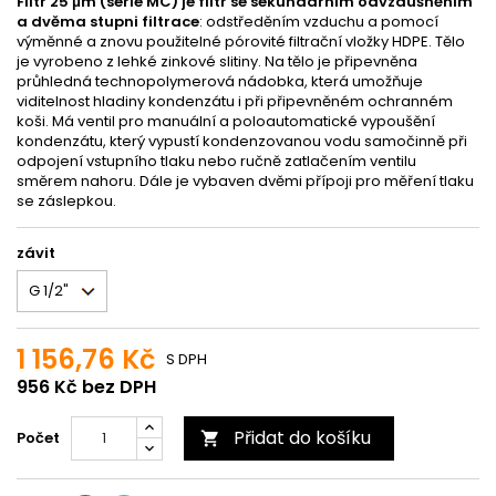
Filtr 25 μm (série MC) je filtr se sekundárním odvzdušněním
a dvěma stupni filtrace
: odstředěním vzduchu a pomocí
výměnné a znovu použitelné pórovité filtrační vložky HDPE. Tělo
je vyrobeno z lehké zinkové slitiny. Na tělo je připevněna
průhledná technopolymerová nádobka, která umožňuje
viditelnost hladiny kondenzátu i při připevněném ochranném
koši. Má ventil pro manuální a poloautomatické vypoušění
kondenzátu, který vypustí kondenzovanou vodu samočinně při
odpojení vstupního tlaku nebo ručně zatlačením ventilu
směrem nahoru. Dále je vybaven dvěmi přípoji pro měření tlaku
se záslepkou.
závit
1 156,76 Kč
S DPH
956 Kč bez DPH
Přidat do košíku
Počet
