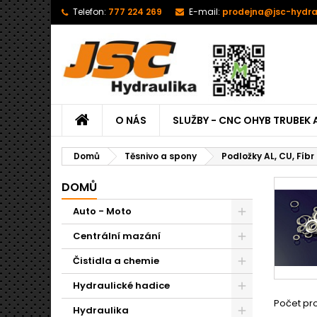
Telefon:
777 224 269
E-mail:
prodejna@jsc-hydra
O NÁS
SLUŽBY - CNC OHYB TRUBEK 
Domů
Těsnivo a spony
Podložky AL, CU, Fíbr
DOMŮ
Auto - Moto
Centrální mazání
Čistidla a chemie
Hydraulické hadice
Počet pro
Hydraulika