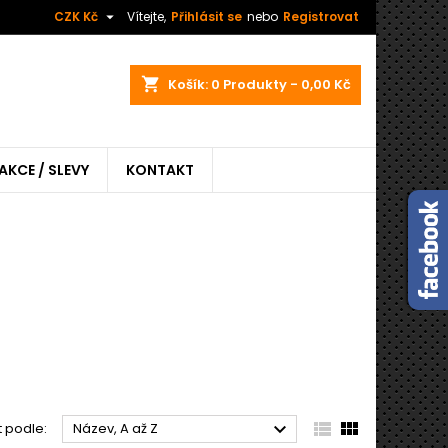

CZK Kč
Vítejte,
Přihlásit se
nebo
Registrovat
shopping_cart
Košík:
0
Produkty - 0,00 Kč
AKCE / SLEVY
KONTAKT



t podle:
Název, A až Z