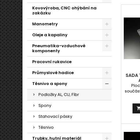
Kovovýroba, CNC ohýbání na
zakázku
Manometry
Oleje a kapaliny
Pneumatika-vzduchové
komponenty
Pracovní rukavice
Průmyslové hadice
SADA 
Těsnivo a spony
Ploc
součást
Podložky AL, CU, Fíbr
vla
vytvoř
Spony
Veliko
de
Stahovací pásky
pr
průměre
Těsnivo
Použití
chemi
Trubky, hutní materiál