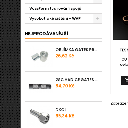
přípo
VossForm tvarování spojů
Vysokotlaké čištění - WAP
NEJPRODÁVANÉJŠÍ
OBJÍMKA GATES PRO-V
TĚS
Cena
26,62 Kč
CU 
celo
nejv
Veliko
2SC HADICE GATES PROV
de
pr
Cena
84,70 Kč
průměre
Použití
podlož
Zobrazení
DKOL
Cena
65,34 Kč