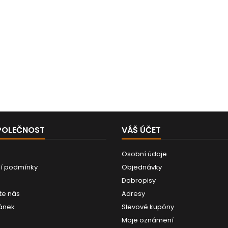
POLEČNOST
VÁŠ ÚČET
Osobní údaje
í podmínky
Objednávky
Dobropisy
te nás
Adresy
ánek
Slevové kupóny
Moje oznámení