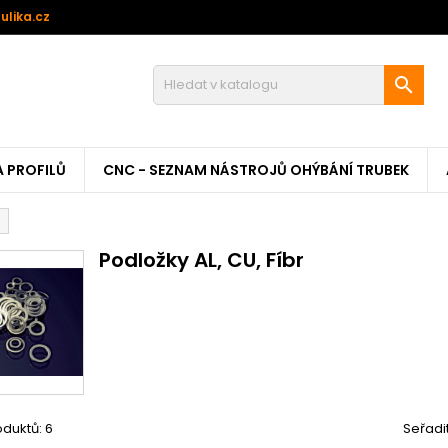
ulika.cz

A PROFILŮ
CNC - SEZNAM NÁSTROJŮ OHÝBÁNÍ TRUBEK
Podložky AL, CU, Fíbr
duktů: 6
Seřadi