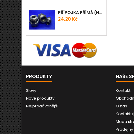
PŘÍPOJKA PŘÍMÁ (HRDLO) GES - WD
Cena
24,20 Kč
PRODUKTY
NAŠE S
Slevy
Kontakt
Nové produkty
Obchodn
Nejprodávanější
O nás
Kontaktuj
Mapa str
Prodejny