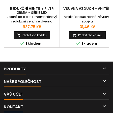
REDUKČNÍ VENTIL + FILTR
VSUVKA VZDUCH - VNITŘNÍ
25ΜM - SÉRIE MD
Jedná se o filtr + membránový
Vnitřní oboustranná závitová
redukční ventil se dvěma
spojka
stupni filtrace: odstředěním
Cena
Cena
937,75 Kč
31,46 Kč
vzduchu a pomocí výměnné a
znovu použitelné pórovité
Přidat do košíku
Přidat do košíku


filtrační vložky HDPE. Tělo je


Skladem
Skladem
vyrobeno ze zinkové slitiny
nebo z technopolymeru s
mosaznými závitovými přípoji.
Montáž se provádí pomocí
šroubů M4 chráněných krytkou.
Na tělo je našroubována

PRODUKTY
průhledná
technopolymerová...

NAŠE SPOLEČNOST

VÁŠ ÚČET

KONTAKT