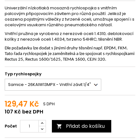
Univerzální nízkotlaká mosazná rychlospojka s vnitřním
palcovým připojovacím závitem pro různá použití. Jelikož je
osazena pojistnými válečky z tvrzené oceli, umožnuje spojení i s
ocelovými vsuvkami různého pneumatického nářadí.
Vnitřní pružina je vyrobena z nerezové oceli 1.4310; deblokovací
kolíky z nerezové oceli 1.4034, tvrzeno 54HRC; těsnění NBR.
Dle požadavku lze dodat s jinými druhy těsnění např. EPDM, FKM.
Tato řada rychlospojek je zaměnitelná a lze spojovat s rychlospojkami
Rectus 25, Rectus 1600/1625, TEMA 1600, CEJN 320.
Typ rychlospojky
129,47 Kč
S DPH
107 Kč bez DPH
Přidat do košíku
Počet
