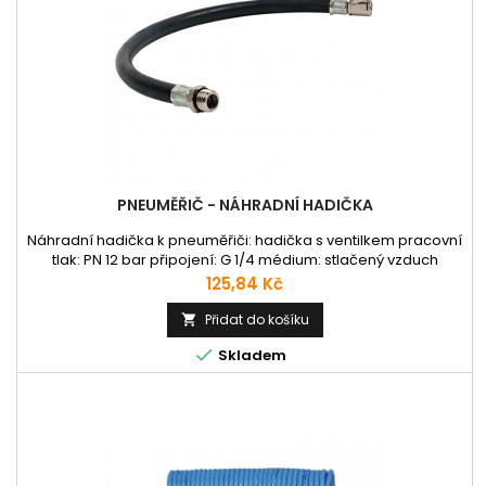
PNEUMĚŘIČ - NÁHRADNÍ HADIČKA
Náhradní hadička k pneuměřiči: hadička s ventilkem pracovní
tlak: PN 12 bar připojení: G 1/4 médium: stlačený vzduch
Cena
125,84 Kč
Přidat do košíku


Skladem