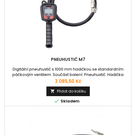
PNEUHUSTIČ M7
Digitální pneuhustič s 1000 mm hadičkou se standardním
páčkovým ventilem. Součást balení: Pneuhustič. Hadička
1000mm s koncovkou pro huštění. Rychlospojka (samec) pro
Cena
3 085,50 Kč
připojení vzduchové hadice.
Přidat do košíku


Skladem