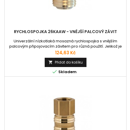
RYCHLOSPOJKA 26KAAW - VNĚJŠÍ PALCOVÝ ZÁVIT
Univerzální nízkotlaká mosazná rychlospojka s vnějším
palcovým připojovacím závitem pro různá použití. Jelikož je
osazena pojistnými válečky z tvrzené oceli, umožnuje spojení
Cena
124,63 Kč
i s ocelovými vsuvkami různého pneumatického nářadí.
Vnitřní pružina je vyrobena z nerezové oceli 1.4310;
Přidat do košíku

deblokovací kolíky z nerezové oceli 1.4034, tvrzeno 54HRC;

Skladem
těsnění NBR. Dle...