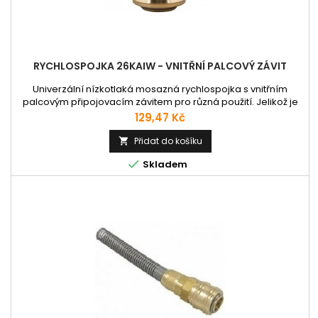
RYCHLOSPOJKA 26KAIW - VNITŘNÍ PALCOVÝ ZÁVIT
Univerzální nízkotlaká mosazná rychlospojka s vnitřním
palcovým připojovacím závitem pro různá použití. Jelikož je
osazena pojistnými válečky z tvrzené oceli, umožnuje spojení
Cena
129,47 Kč
i s ocelovými vsuvkami různého pneumatického nářadí.
Vnitřní pružina je vyrobena z nerezové oceli 1.4310;
Přidat do košíku

deblokovací kolíky z nerezové oceli 1.4034, tvrzeno 54HRC;

Skladem
těsnění NBR. Dle...