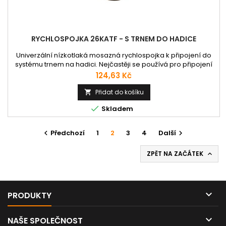
RYCHLOSPOJKA 26KATF - S TRNEM DO HADICE
Univerzální nízkotlaká mosazná rychlospojka k připojení do
systému trnem na hadici. Nejčastěji se používá pro připojení
pneumatického nářadí. Jelikož je osazena pojistnými válečky
Cena
124,63 Kč
z tvrzené oceli, umožnuje spojení i s ocelovými vsuvkami
různého pneumatického nářadí. Vnitřní pružina je vyrobena z
Přidat do košíku

nerezové oceli 1.4310; deblokovací kolíky z nerezové oceli...

Skladem
Předchozí
1
2
3
4
Další


ZPĚT NA ZAČÁTEK


PRODUKTY

NAŠE SPOLEČNOST