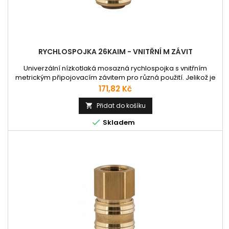
RYCHLOSPOJKA 26KAIM - VNITŘNÍ M ZÁVIT
Univerzální nízkotlaká mosazná rychlospojka s vnitřním
metrickým připojovacím závitem pro různá použití. Jelikož je
osazena pojistnými válečky z tvrzené oceli, umožnuje spojení
Cena
171,82 Kč
i s ocelovými vsuvkami různého pneumatického nářadí.
Vnitřní pružina je vyrobena z nerezové oceli 1.4310;
Přidat do košíku

deblokovací kolíky z nerezové oceli 1.4034, tvrzeno 54HRC;

Skladem
těsnění NBR....