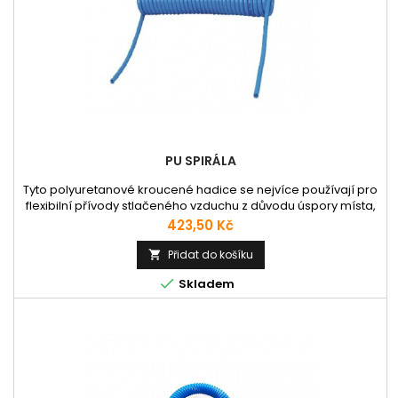
PU SPIRÁLA
Tyto polyuretanové kroucené hadice se nejvíce používají pro
flexibilní přívody stlačeného vzduchu z důvodu úspory místa,
hadice mají vlastnost smršťovat se do výchozí délky a tím po
Cena
423,50 Kč
aplikaci nepřekáží na pracovišti v natažené délce. Hadice
mají rovné zakončení pro snadné uchycení koncovky a
Přidat do košíku

dobrou manipulaci, Vyznačují se velkou odolností vůči

Skladem
zlomení,...