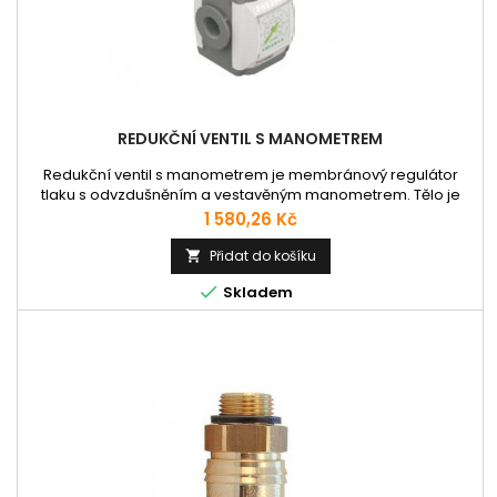
REDUKČNÍ VENTIL S MANOMETREM
Redukční ventil s manometrem je membránový regulátor
tlaku s odvzdušněním a vestavěným manometrem. Tělo je
vyrobeno z vyztuženého technopolymeru, závitový přípoj
Cena
1 580,26 Kč
variantně z technopolymeru nebo s kovovou vložkou.
Ovládací konflík je doplněn o aretaci zatlačením směrem
Přidat do košíku

dolů. Redukční ventil je zároveň opatřen maticí pro montáž

Skladem
do panelu. Tlak: 0-12bar