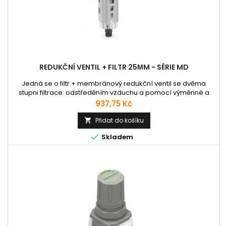
REDUKČNÍ VENTIL + FILTR 25ΜM - SÉRIE MD
Jedná se o filtr + membránový redukční ventil se dvěma
stupni filtrace: odstředěním vzduchu a pomocí výměnné a
znovu použitelné pórovité filtrační vložky HDPE. Tělo je
Cena
937,75 Kč
vyrobeno ze zinkové slitiny nebo z technopolymeru s
mosaznými závitovými přípoji. Montáž se provádí pomocí
Přidat do košíku

šroubů M4 chráněných krytkou. Na tělo je našroubována

Skladem
průhledná technopolymerová...