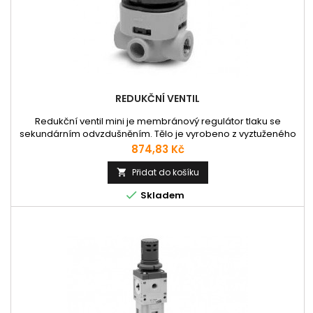
REDUKČNÍ VENTIL
Redukční ventil mini je membránový regulátor tlaku se
sekundárním odvzdušněním. Tělo je vyrobeno z vyztuženého
technopolymeru s mosaznými závitovými přípoji, obsahuje
Cena
874,83 Kč
ovládací konflík s aretací zatlačením směrem dolů, dále má
dva přípoje (závit 1/8") pro měření tlaku se záslepkou a matici
Přidat do košíku

pro montáž do panelu. Tlak: 0,5-10bar

Skladem