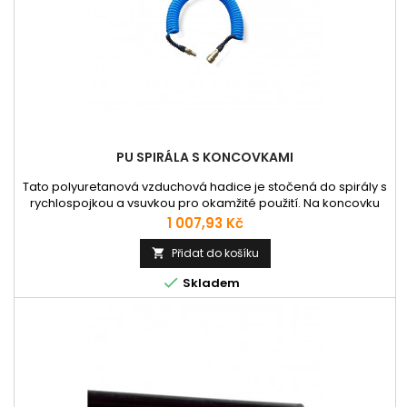
PU SPIRÁLA S KONCOVKAMI
Tato polyuretanová vzduchová hadice je stočená do spirály s
rychlospojkou a vsuvkou pro okamžité použití. Na koncovku
navazuje plastová pružina zamezující zalomení hadice a
Cena
1 007,93 Kč
poškození např. laku auta. Polyuretanové kroucené hadice
se nejvíce používají pro flexibilní přívody stlačeného vzduchu
Přidat do košíku

z důvodu úspory místa, hadice mají vlastnost smršťovat se

Skladem
do...