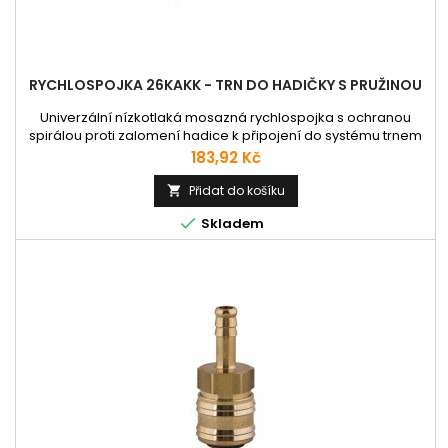
RYCHLOSPOJKA 26KAKK - TRN DO HADIČKY S PRUŽINOU
Univerzální nízkotlaká mosazná rychlospojka s ochranou
spirálou proti zalomení hadice k připojení do systému trnem
do hadičky. Nejčastěji se používá pro připojení
Cena
183,92 Kč
pneumatického nářadí. Jelikož je osazena pojistnými válečky
z tvrzené oceli, umožnuje spojení i s ocelovými vsuvkami
Přidat do košíku

různého pneumatického nářadí. Vnitřní pružina je vyrobena z

Skladem
nerezové oceli...