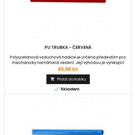
PU TRUBKA - ČERVENÁ
Polyuretanová vzduchová hadice je určena především pro
mechanicky namáhaná vedení. Její výhodou je vynikající
flexibilita a odolnost vůči kyslíku i ozónu O3. Také je velmi
Cena
45,98 Kč
odolná proti stárnutí i vibracím. Použití v průmyslu,
automatizační a měřící technice a pro vedení stlačeného
Přidat do košíku

vzduchu a vzduchové rozvody v pneumatice.

Skladem