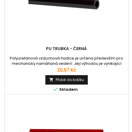
PU TRUBKA - ČERNÁ
Polyuretanová vzduchová hadice je určena především pro
mechanicky namáhaná vedení. Její výhodou je vynikající
flexibilita a odolnost vůči kyslíku i ozónu O3. Také je velmi
Cena
20,57 Kč
odolná proti stárnutí i vibracím. Použití v průmyslu,
automatizační a měřící technice a pro vedení stlačeného
Přidat do košíku

vzduchu a vzduchové rozvody v pneumatice.

Skladem