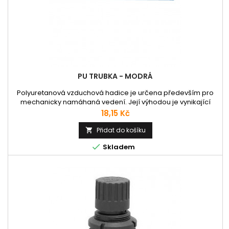
PU TRUBKA - MODRÁ
Polyuretanová vzduchová hadice je určena především pro
mechanicky namáhaná vedení. Její výhodou je vynikající
flexibilita a odolnost vůči kyslíku i ozónu O3. Také je velmi
Cena
18,15 Kč
odolná proti stárnutí i vibracím. Použití v průmyslu,
automatizační a měřící technice a pro vedení stlačeného
Přidat do košíku

vzduchu a vzduchové rozvody v pneumatice.

Skladem