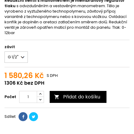
Redukční ventil s manometrem je membránový regulátor
tlaku
s odvzdušněním a vestavěným manometrem. Tělo je
vyrobeno z vyztuženého technopolymeru, závitový přípoj
variantně z technopolymeru nebo s kovovou vložkou. Ovládací
konflík je doplněn o aretaci zatlačením směrem dolů. Redukční
ventil je zároveň opatřen maticí pro montáž do panelu. Tlak: 0-
12bar
závit
1 580,26 Kč
S DPH
1306 Kč bez DPH
Přidat do košíku
Počet

Sdílet