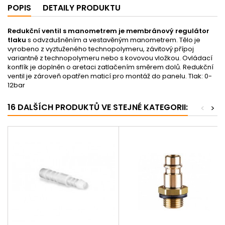
POPIS
DETAILY PRODUKTU
Redukční ventil s manometrem je membránový regulátor
tlaku
s odvzdušněním a vestavěným manometrem. Tělo je
vyrobeno z vyztuženého technopolymeru, závitový přípoj
variantně z technopolymeru nebo s kovovou vložkou. Ovládací
konflík je doplněn o aretaci zatlačením směrem dolů. Redukční
ventil je zároveň opatřen maticí pro montáž do panelu. Tlak: 0-
12bar
16 DALŠÍCH PRODUKTŮ VE STEJNÉ KATEGORII:
<
>