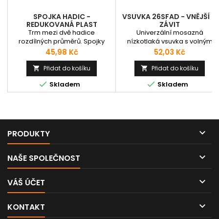
SPOJKA HADIC -
VSUVKA 26SFAD - VNĚJŠÍ M
REDUKOVANÁ PLAST
ZÁVIT
Trm mezi dvě hadice
Univerzální mosazná
rozdílných průměrů. Spojky
nízkotlaká vsuvka s volným
jsou vyrobeny z acetálové
průtokem s připojovacím
Cena
Cena
45,98 Kč
52,03 Kč
pryskyřice (POM). Bezpečně a
vnějším metrickým závitem.
spolehlivě spojují potrubí
Nejčastěji se používá pro
Přidat do košíku
Přidat do košíku


vedoucí různá média v různých
připojení pneumatického


Skladem
Skladem
průmyslových oblastech.
nářadí. Tato vsuvka patří do
Vyznačují se vysokou pevností,
série RECTUS 26 a je
tuhostí, nepatrnou hmotností,
zaměnitelná a lze spojovat s
schopností tlumení, odolností
rychlospojkami ze sérií Rectus
proti otěru, velkou pevností
25, Rectus 1600/1625, TEMA
proti průrazu.Technická data:
1600, CEJN 320.

PRODUKTY
Provozní teplota: do...

NAŠE SPOLEČNOST

VÁŠ ÚČET

KONTAKT