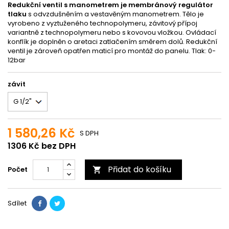
Redukční ventil s manometrem je membránový regulátor
tlaku
s odvzdušněním a vestavěným manometrem. Tělo je
vyrobeno z vyztuženého technopolymeru, závitový přípoj
variantně z technopolymeru nebo s kovovou vložkou. Ovládací
konflík je doplněn o aretaci zatlačením směrem dolů. Redukční
ventil je zároveň opatřen maticí pro montáž do panelu. Tlak: 0-
12bar
závit
1 580,26 Kč
S DPH
1306 Kč bez DPH
Přidat do košíku
Počet

Sdílet