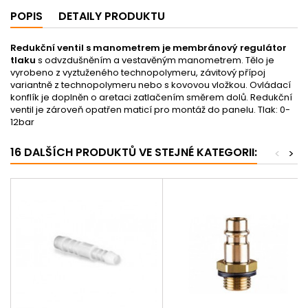
POPIS
DETAILY PRODUKTU
Redukční ventil s manometrem je membránový regulátor
tlaku
s odvzdušněním a vestavěným manometrem. Tělo je
vyrobeno z vyztuženého technopolymeru, závitový přípoj
variantně z technopolymeru nebo s kovovou vložkou. Ovládací
konflík je doplněn o aretaci zatlačením směrem dolů. Redukční
ventil je zároveň opatřen maticí pro montáž do panelu. Tlak: 0-
12bar
16 DALŠÍCH PRODUKTŮ VE STEJNÉ KATEGORII:
<
>