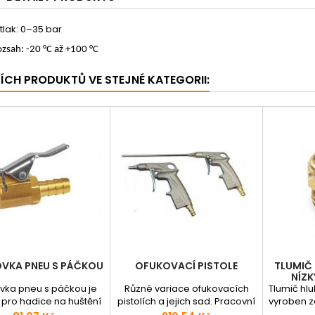
tlak: 0–35 bar
ozsah: -20 °C až +100 °C
ŠÍCH PRODUKTŮ VE STEJNÉ KATEGORII:
VKA PNEU S PÁČKOU
OFUKOVACÍ PISTOLE
TLUMIČ
NÍZK
vka pneu s páčkou je
Různé variace ofukovacích
Tlumič hlu
pro hadice na huštění
pistolích a jejich sad. Pracovní
vyroben 
pneumatik.
tlak: 10 bar
a je 