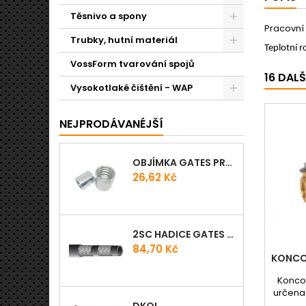
Těsnivo a spony
Pracovní 
Trubky, hutní materiál
Teplotní r
VossForm tvarování spojů
16 DAL
Vysokotlaké čištění - WAP
NEJPRODÁVANÉJŠÍ
OBJÍMKA GATES PRO-V
Cena
26,62 Kč
2SC HADICE GATES PROV
Cena
84,70 Kč
KONCO
Konco
určena 