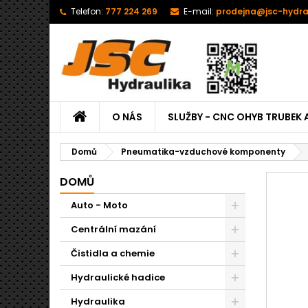
Telefon:
777 224 269
E-mail:
prodejna@jsc-hydra
O NÁS
SLUŽBY - CNC OHYB TRUBEK 
Domů
Pneumatika-vzduchové komponenty
DOMŮ
Auto - Moto
Centrální mazání
Čistidla a chemie
Hydraulické hadice
Hydraulika