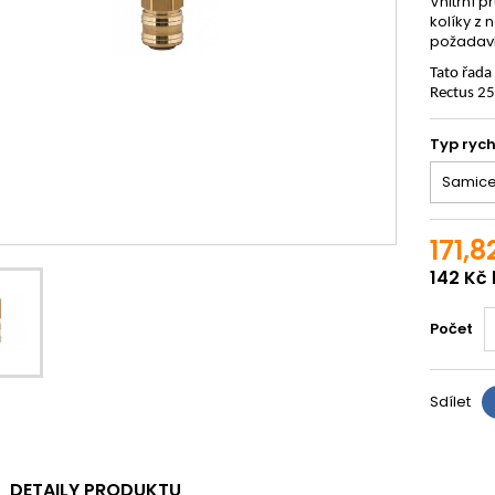
Vnitřní p
kolíky z 
požadavk
Tato řada
Rectus 2
Typ rych
171,8
142 Kč
Počet
Sdílet
DETAILY PRODUKTU