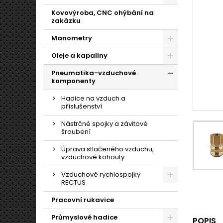
Kovovýroba, CNC ohýbání na
zakázku
Manometry
Oleje a kapaliny
Pneumatika-vzduchové
komponenty
Hadice na vzduch a
příslušenství
Nástrčné spojky a závitové
šroubení
Úprava stlačeného vzduchu,
vzduchové kohouty
Vzduchové rychlospojky
RECTUS
Pracovní rukavice
Průmyslové hadice
POPIS