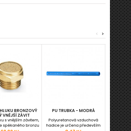
<
>
 HLUKU BRONZOVÝ
PU TRUBKA - MODRÁ
VSUVKA 2
Ý VNĚJŠÍ ZÁVIT
VÁLC
ku s vnějším závitem,
Polyuretanová vzduchová
Univer
ze spékaného bronzu
hadice je určena především
nízkotlaká
určen pro snížení
pro mechanicky namáhaná
průtokem