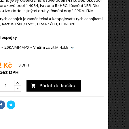
ružina je vyrobena z nerezové oceli 1.4310; deblokovací
nerezové oceli 1.4034, tvrzeno 54HRC; těsnění NBR. Dle
u lze dodat s jinými druhy těsnění např. EPDM, FKM.
 rychlospojek je zaměnitelná a lze spojovat s rychlospojkami
5, Rectus 1600/1625, TEMA 1600, CEJN 320.
lospojky
2 Kč
S DPH
 bez DPH
Přidat do košíku
