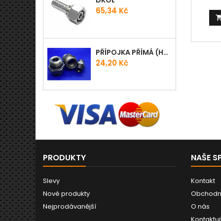
DKOL
Cena
65,34 Kč
PŘÍPOJKA PŘÍMÁ (HRDLO) GES - WD
Cena
24,20 Kč
PRODUKTY
NAŠE S
Slevy
Kontakt
Nové produkty
Obchodn
Nejprodávanější
O nás
Kontaktuj