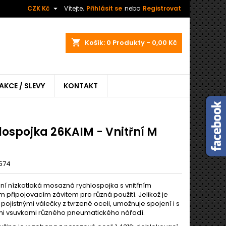

CZK Kč
Vítejte,
Přihlásit se
nebo
Registrovat
shopping_cart
Košík:
0
Produkty - 0,00 Kč
AKCE / SLEVY
KONTAKT
lospojka 26KAIM - Vnitřní M
574
lní nízkotlaká mosazná rychlospojka s vnitřním
 připojovacím závitem pro různá použití. Jelikož je
ojistnými válečky z tvrzené oceli, umožnuje spojení i s
i vsuvkami různého pneumatického nářadí.