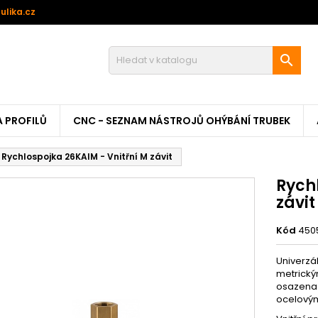
ulika.cz

A PROFILŮ
CNC - SEZNAM NÁSTROJŮ OHÝBÁNÍ TRUBEK
Rychlospojka 26KAIM - Vnitřní M závit
Rych
závit
Kód
450
Univerzá
metrickým
osazena p
ocelovým