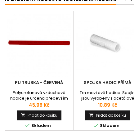
PU TRUBKA - ČERVENÁ
SPOJKA HADIC PŘÍMÁ
Polyuretanová vzduchová
Trn mezi dvě hadice. Spojky
hadice je určena především
jsou vyrobeny z acetálové
pro mechanicky namáhaná
pryskyřice (POM). Bezpečně a
Cena
Cena
45,98 Kč
10,89 Kč
vedení. Její výhodou je
spolehlivě spojují potrubí
vynikající flexibilita a odolnost
vedoucí různá média v různýc
Přidat do košíku
Přidat do košíku


vůči kyslíku i ozónu O3. Také je
průmyslových oblastech.


Skladem
Skladem
velmi odolná proti stárnutí i
Vyznačují se vysokou pevností,
vibracím. Použití v průmyslu,
tuhostí, nepatrnou hmotností,
automatizační a měřící
schopností tlumení, odolností