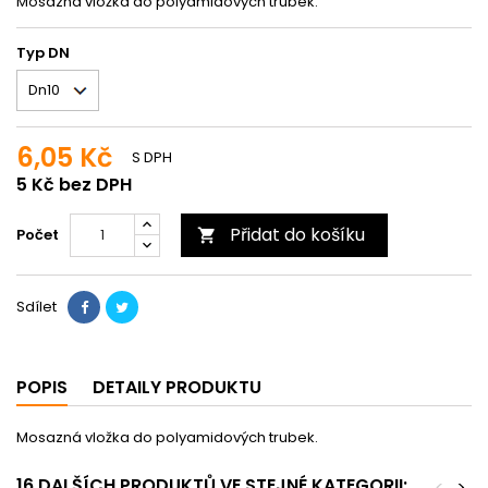
Mosazná vložka do polyamidových trubek.
Typ DN
6,05 Kč
S DPH
5 Kč bez DPH
Přidat do košíku
Počet

Sdílet
POPIS
DETAILY PRODUKTU
Mosazná vložka do polyamidových trubek.
16 DALŠÍCH PRODUKTŮ VE STEJNÉ KATEGORII:
<
>