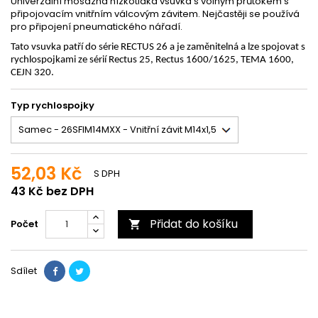
Univerzální mosazná nízkotlaká vsuvka s volným průtokem s
připojovacím vnitřním válcovým závitem. Nejčastěji se používá
pro připojení pneumatického nářadí.
Tato vsuvka patří do série RECTUS 26 a je zaměnitelná a lze spojovat s
rychlospojkami ze sérií Rectus 25, Rectus 1600/1625, TEMA 1600,
CEJN 320.
Typ rychlospojky
52,03 Kč
S DPH
43 Kč bez DPH
Přidat do košíku
Počet

Sdílet