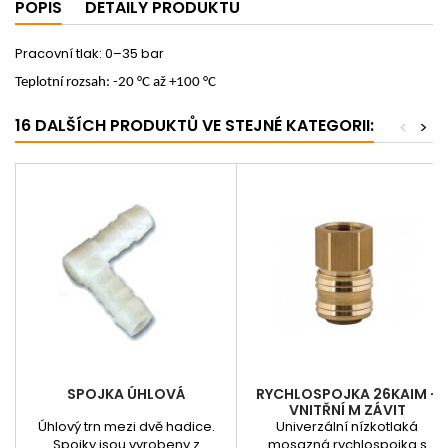
POPIS
DETAILY PRODUKTU
Pracovní tlak: 0–35 bar
Teplotní rozsah: -20 °C až +100 °C
16 DALŠÍCH PRODUKTŮ VE STEJNÉ KATEGORII:
<
>
SPOJKA ÚHLOVÁ
RYCHLOSPOJKA 26KAIM -
VNITŘNÍ M ZÁVIT
Úhlový trn mezi dvě hadice.
Univerzální nízkotlaká
Spojky jsou vyrobeny z
mosazná rychlospojka s