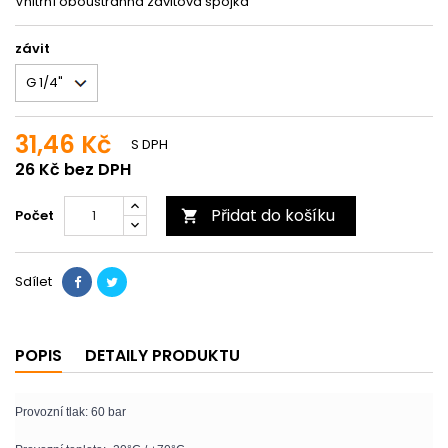
Vnitřní oboustranná závitová spojka
závit
31,46 Kč
S DPH
26 Kč bez DPH
Přidat do košíku
Počet

Sdílet
POPIS
DETAILY PRODUKTU
Provozní tlak: 60 bar