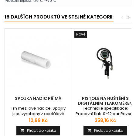
Provozní teplota: -20°C / +70°C
16 DALŠÍCH PRODUKTŮ VE STEJNÉ KATEGORII:
<
>
Nové
SPOJKA HADIC PŘÍMÁ
PISTOLE NA HUŠTĚNÍ S
DIGITÁLNÍM TLAKOMĚREM
Trn mezi dvě hadice. Spojky
Technické specifikace:
jsou vyrobeny z acetálové
Pracovní tlak: 0–12 bar Rozsah
pryskyřice (POM). Bezpečně a
manometru: 0–16 bar Délka
Cena
Cena
10,89 Kč
358,16 Kč
spolehlivě spojují potrubí
hadičky: 300 mm Připojení
vedoucí různá média v různých
vzduchu: 1/4" Vlastnosti
Přidat do košíku
Přidat do košíku


průmyslových oblastech.
produktu: Přesné digitální