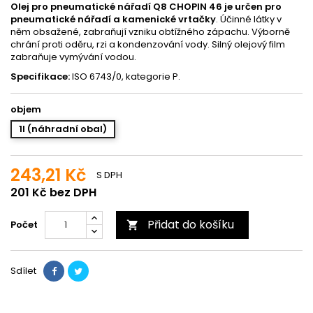
Olej pro pneumatické nářadí Q8 CHOPIN 46 je určen pro
pneumatické nářadí a kamenické vrtačky
. Účinné látky v
něm obsažené, zabraňují vzniku obtížného zápachu. Výborně
chrání proti oděru, rzi a kondenzování vody. Silný olejový film
zabraňuje vymývání vodou.
Specifikace:
ISO 6743/0, kategorie P.
objem
1l (náhradní obal)
243,21 Kč
S DPH
201 Kč bez DPH
Přidat do košíku
Počet

Sdílet