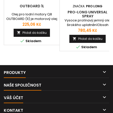
OUTBOARD 1L
ZNAČKA:
PRO LONG
PRO-LONG UNIVERSAL
Olej pro lodní motory Q8
SPRAY
OUTBOARD (1l) je motorový olej
Vysoce prolínavý jemný olej
pro 2-taktní benzínové motory
Cena
225,06 Kč
širokého uplatněníObsah
lodí, které pracují při vysokých
balení: 400 ml ve spreji
Cena
780,45 Kč
teplotách a zatížení používající
Přidat do košíku

2% směs oleje a benzínu. Je
Přidat do košíku


Skladem
speciálně vyvinutý pro vodou
chlazené 2-taktní závěsné

Skladem
lodní motory. Tento typ oleje je
vhodný pro olovnatý i
bezolovnatý benzín.
Specifikace: NMMA TC-W3 (R-
51030); SAE J 1536,...

PRODUKTY

NAŠE SPOLEČNOST

VÁŠ ÚČET

KONTAKT