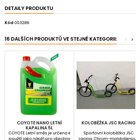
DETAILY PRODUKTU
Kód
003286
16 DALŠÍCH PRODUKTŮ VE STEJNÉ KATEGORII:
<
>
COYOTE NANO LETNÍ
KOLOBĚŽKA JSC RACING
KAPALINA 5L
COYOTE Letní směs je určena k
Sportovní koloběžka JSC
použití jako náplň pro všechny
racing. Chrom-molybdenový