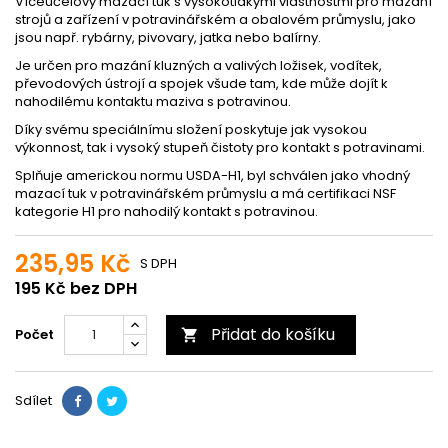
Víceúčelový mazací tuk s vysokotlakými vlastnostmi pro mazání
strojů a zařízení v potravinářském a obalovém průmyslu, jako
jsou např. rybárny, pivovary, jatka nebo balírny.
Je určen pro mazání kluzných a valivých ložisek, vodítek,
převodových ústrojí a spojek všude tam, kde může dojít k
nahodilému kontaktu maziva s potravinou.
Díky svému speciálnímu složení poskytuje jak vysokou
výkonnost, tak i vysoký stupeň čistoty pro kontakt s potravinami.
Splňuje americkou normu USDA-H1, byl schválen jako vhodný
mazací tuk v potravinářském průmyslu a má certifikaci NSF
kategorie H1 pro nahodilý kontakt s potravinou.
235,95 Kč
S DPH
195 Kč bez DPH
Přidat do košíku
Počet

Sdílet