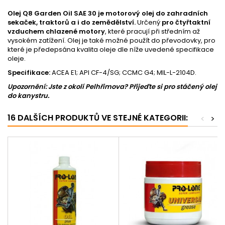
Olej Q8 Garden Oil SAE 30 je motorový olej do zahradních
sekaček, traktorů a i do zemědělství.
Určený
pro čtyřtaktní
vzduchem chlazené motory
, které pracují při středním až
vysokém zatížení. Olej je také možné použít do převodovky, pro
které je předepsána kvalita oleje dle níže uvedené specifikace
oleje.
Specifikace:
ACEA E1; API CF-4/SG; CCMC G4; MIL-L-2104D.
Upozornění:
Jste z okolí Pelhřimova? Přijeďte si pro stáčený olej
do kanystru
.
16 DALŠÍCH PRODUKTŮ VE STEJNÉ KATEGORII:
<
>