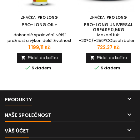
ZNAČKA:
PRO LONG
ZNAČKA:
PRO LONG
PRO-LONG OIL+
PRO-LONG UNIVERSAL
GREASE 0,5KG
dokonalé spalování větší
Mazací tuk:
pružnost a výkon delší životnost
-20°C/+250°CObsah balení:
součástí nižší hlučnost nižší
500 g
Cena
Cena
1 199,11 Kč
722,37 Kč
spotřebu PHM klidnější a čistší
chod snazší studené starty
Přidat do košíku
Přidat do košíku




Skladem
Skladem

PRODUKTY

NAŠE SPOLEČNOST

VÁŠ ÚČET