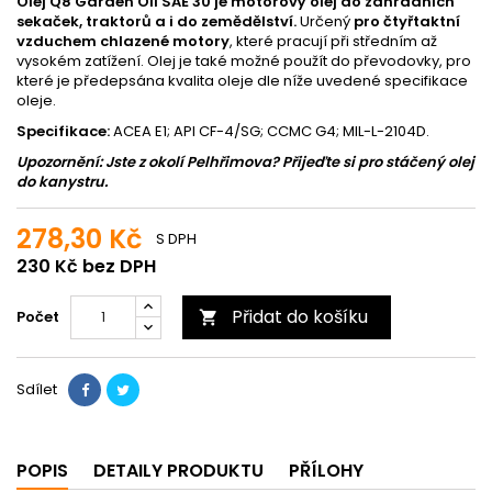
Olej Q8 Garden Oil SAE 30 je motorový olej do zahradních
sekaček, traktorů a i do zemědělství.
Určený
pro čtyřtaktní
vzduchem chlazené motory
, které pracují při středním až
vysokém zatížení. Olej je také možné použít do převodovky, pro
které je předepsána kvalita oleje dle níže uvedené specifikace
oleje.
Specifikace:
ACEA E1; API CF-4/SG; CCMC G4; MIL-L-2104D.
Upozornění:
Jste z okolí Pelhřimova? Přijeďte si pro stáčený olej
do kanystru
.
278,30 Kč
S DPH
230 Kč bez DPH
Přidat do košíku
Počet

Sdílet
POPIS
DETAILY PRODUKTU
PŘÍLOHY