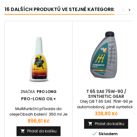
16 DALŠÍCH PRODUKTŮ VE STEJNÉ KATEGORII:
<
>
T 65 SAE 75W-90 /
ZNAČKA:
PRO LONG
SYNTHETIC GEAR
PRO-LONG OIL+
Olej Q8 T 65 SAE 75W-90 je
automobilový, plně syntetický
Multifunkční přísada do
převodový olej s lehkoběžnými
Cena
338,80 Kč
olejeObsah balení: 350 ml Je
vlastnostmi pro manuální
extrémní vysokotlaká
Cena
896,61 Kč
převodovky a převody náprav
Přidat do košíku

mimořádně účinná přísada do
vozidel. Určen pro použití při
oleje, která působí přímo na
Přidat do košíku


Skladem
nejvyšším mechanickém a
třecí plochy mazané olejem.