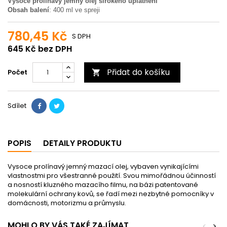
Vysoce prolínavý jemný olej širokého uplatnění
Obsah balení
: 400 ml ve spreji
780,45 Kč
S DPH
645 Kč bez DPH
Přidat do košíku
Počet

Sdílet
POPIS
DETAILY PRODUKTU
Vysoce prolínavý jemný mazací olej, vybaven vynikajícími
vlastnostmi pro všestranné použití. Svou mimořádnou účinností
a nosností kluzného mazacího filmu, na bázi patentované
molekulární ochrany kovů, se řadí mezi nezbytné pomocníky v
domácnosti, motorizmu a průmyslu.
MOHLO BY VÁS TAKÉ ZAJÍMAT
<
>