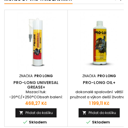
ZNAČKA:
PRO LONG
ZNAČKA:
PRO LONG
PRO-LONG UNIVERSAL
PRO-LONG OIL+
GREASE+
Mazací tuk:
dokonalé spalování větší
-20°C/+250°CObsah balení:
pružnost a výkon delší životnos
285 g Aplikační otočná(360°)
součástí nižší hlučnost nižší
Cena
Cena
468,27 Kč
1 199,11 Kč
špička ke kartuši
spotřebu PHM klidnější a čistší
chod snazší studené starty
Přidat do košíku
Přidat do košíku




Skladem
Skladem