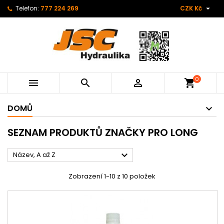

Telefon:
777 224 269
CZK Kč
0



shopping_cart
DOMŮ
SEZNAM PRODUKTŮ ZNAČKY PRO LONG

Název, A až Z
Zobrazení 1-10 z 10 položek