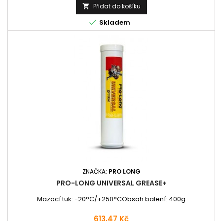
Přidat do košíku


Skladem
ZNAČKA:
PRO LONG
PRO-LONG UNIVERSAL GREASE+
Mazací tuk: -20°C/+250°CObsah balení: 400g
Cena
613,47 Kč