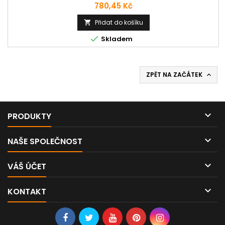
Cena
780,45 Kč
Přidat do košíku


Skladem
ZPĚT NA ZAČÁTEK


PRODUKTY

NAŠE SPOLEČNOST

VÁŠ ÚČET

KONTAKT