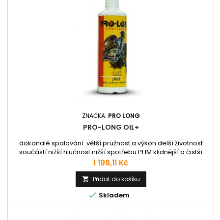
ZNAČKA:
PRO LONG
PRO-LONG OIL+
dokonalé spalování větší pružnost a výkon delší životnost
součástí nižší hlučnost nižší spotřebu PHM klidnější a čistší
chod snazší studené starty
Cena
1 199,11 Kč
Přidat do košíku


Skladem