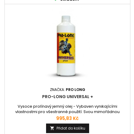
ZNAČKA:
PRO LONG
PRO-LONG UNIVERSAL +
Vysoce prolínavý jemný olej - Vybaven vynikajícími
vlastnostmi pro všestranné použití. Svou mimořádnou
účinností a nosností kluzného mazacího filmu, na bázi
Cena
995,83 Kč
patentované molekulární ochrany kovů, se řadí mezi
nezbytné pomocníky v domácnosti, motorizmu a průmyslu.
Přidat do košíku

Obsah balení: 500 ml