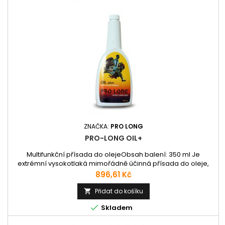
ZNAČKA:
PRO LONG
PRO-LONG OIL+
Multifunkční přísada do olejeObsah balení: 350 ml Je
extrémní vysokotlaká mimořádně účinná přísada do oleje,
která působí přímo na třecí plochy mazané olejem. Přísadu
Cena
896,61 Kč
lze použít v kombinaci se všemi druhy minerálních i
syntetických olejů, snižuje kontaminaci olejové náplně a
Přidat do košíku

prodlužuje její životnost. Nereaguje s mazacím olejem a

Skladem
jeho aditivy, je plně...