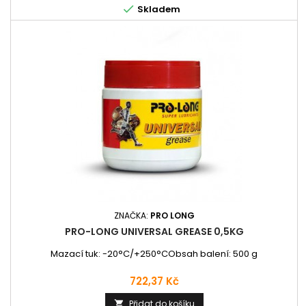

Skladem
ZNAČKA:
PRO LONG
PRO-LONG UNIVERSAL GREASE 0,5KG
Mazací tuk: -20°C/+250°CObsah balení: 500 g
Cena
722,37 Kč
Přidat do košíku
