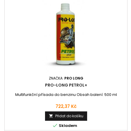
ZNAČKA:
PRO LONG
PRO-LONG PETROL+
Multifunkční přísada do benzinu Obsah balení: 500 ml
Cena
722,37 Kč
Přidat do košíku


Skladem