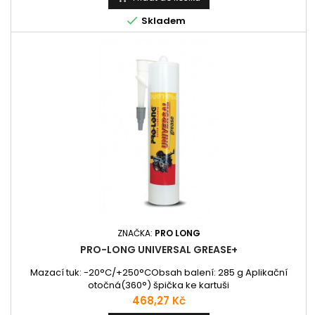

Skladem
ZNAČKA:
PRO LONG
PRO-LONG UNIVERSAL GREASE+
Mazací tuk: -20°C/+250°CObsah balení: 285 g Aplikační
otočná(360°) špička ke kartuši
Cena
468,27 Kč