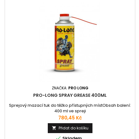
ZNAČKA:
PRO LONG
PRO-LONG SPRAY GREASE 400ML
Sprejový mazací tuk do těžko přístupných místObsah balení:
400 ml ve spreji
Cena
780,45 Kč
Přidat do košíku


Skladem