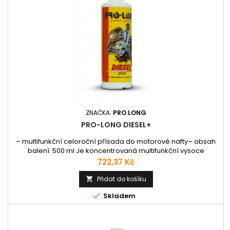
ZNAČKA:
PRO LONG
PRO-LONG DIESEL+
– multifunkční celoroční přísada do motorové nafty– obsah
balení: 500 ml Je koncentrovaná multifunkční vysoce
účinná přísada do motorové nafty, která vlivem
Cena
722,37 Kč
patentovaného molekulárního pochodu čistí a maže nejen
palivovou soustavu, ale i horní (spalovací) část vznětových
Přidat do košíku

motorů. Vytvoří velmi kvalitní kluzné podmínky všem třecím

Skladem
částem vstřikovací...