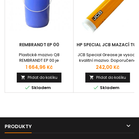
REMBRANDT EP 00
HP SPECIAL JCB MAZACÍ TUK
Plastické mazivo Q8
JCB Special Grease je vysoce
REMBRANDT EP 00 je
kvalitní mazivo. Doporučeno
víceúčelové lithné polotekuté
pro použití v náročných
Cena
Cena
1 664,96 Kč
242,00 Kč
plastické mazivo určeno pro
provozních podmínkách, jako
vozidla a průmyslové stroje a
je vysoké teploty, nadměrné
Přidat do košíku
Přidat do košíku


všechna mobilní centrální
zatížení a rozsáhlé vystavení


Skladem
Skladem
mazací zařízení. Vhodné
vodě. Poskytuje vysoce
speciálně pro systémy Willy
výkonnou ochranu strojů v
Vogel. Používá se pro mazání
automobilovém průmyslu.
vysoce zatěžovaných kluzných
a valivých ložisek stavebních
strojů, traktorů, nákladních
automobilů a dopravní

PRODUKTY
techniky....