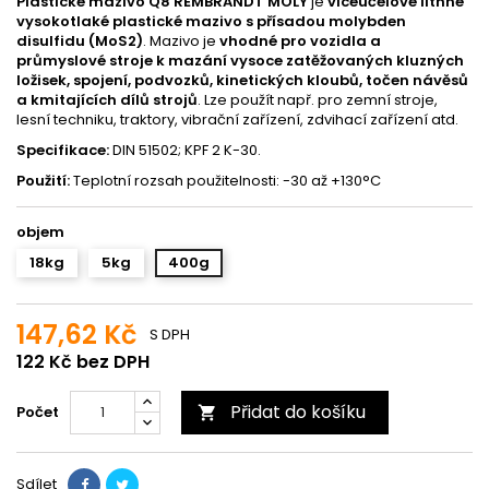
Plastické mazivo Q8 REMBRANDT MOLY
je
víceúčelové lithné
vysokotlaké plastické mazivo s přísadou molybden
disulfidu (MoS2)
. Mazivo je
vhodné pro vozidla a
průmyslové stroje k mazání vysoce zatěžovaných kluzných
ložisek, spojení, podvozků, kinetických kloubů, točen návěsů
a kmitajících dílů strojů
. Lze použít např. pro zemní stroje,
lesní techniku, traktory, vibrační zařízení, zdvihací zařízení atd.
Specifikace:
DIN 51502; KPF 2 K-30.
Použití:
Teplotní rozsah použitelnosti: -30 až +130°C
objem
18kg
5kg
400g
147,62 Kč
S DPH
122 Kč bez DPH
Přidat do košíku
Počet

Sdílet