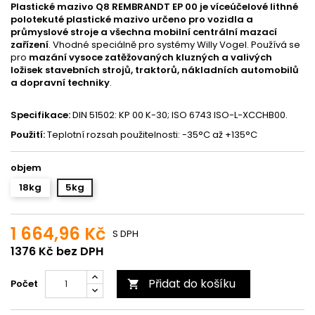
Plastické mazivo Q8 REMBRANDT EP 00 je víceúčelové lithné
polotekuté plastické mazivo určeno pro vozidla a
průmyslové stroje a všechna mobilní centrální mazací
zařízení
. Vhodné speciálně pro systémy Willy Vogel. Používá se
pro
mazání vysoce zatěžovaných kluzných a valivých
ložisek stavebních strojů, traktorů, nákladních automobilů
a dopravní techniky
.
Specifikace:
DIN 51502: KP 00 K-30; ISO 6743 ISO-L-XCCHB00.
Použití:
Teplotní rozsah použitelnosti: -35°C až +135°C
objem
18kg
5kg
1 664,96 Kč
S DPH
1376 Kč bez DPH
Přidat do košíku
Počet
