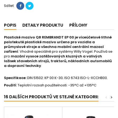
Sdílet
POPIS
DETAILY PRODUKTU
PŘÍLOHY
Plastické mazivo Q8 REMBRANDT EP 00 je víceúčelové lithné
polotekuté plastické mazivo určeno pro vozidla a
průmyslové stroje a všechna mobilní centrální mazací
zařízení
. Vhodné speciálně pro systémy Willy Vogel. Používá se
pro
mazání vysoce zatěžovaných kluzných a valivých
ložisek stavebních strojů, traktorů, nákladních automobilů
a dopravní techniky
.
Specifikace:
DIN 51502: KP 00 K-30; ISO 6743 ISO-L-XCCHB00.
Použití:
Teplotní rozsah použitelnosti: -35°C až +135°C
16 DALŠÍCH PRODUKTŮ VE STEJNÉ KATEGORII:
<
>