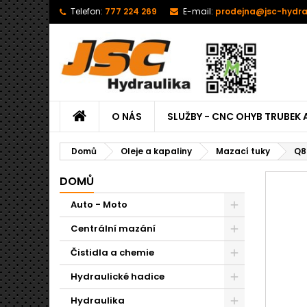
Telefon:
777 224 269
E-mail:
prodejna@jsc-hydra
O NÁS
SLUŽBY - CNC OHYB TRUBEK 
Domů
Oleje a kapaliny
Mazací tuky
Q8
DOMŮ
Auto - Moto
Centrální mazání
Čistidla a chemie
Hydraulické hadice
Hydraulika