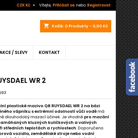

CZK Kč
Vítejte,
Přihlásit se
nebo
Registrovat
shopping_cart
Košík:
0
Produkty - 0,00 Kč
AKCE / SLEVY
KONTAKT
UYSDAEL WR 2
593
lní plastické mazivo Q8 RUYSDAEL WR 2 na bázi
ného vápníku s extrémní odolností vůči vodě
má
ně dlouhodobý mazací účinek. Je vhodné
pro mazání
namáhaných kluzných kuličkových a valivých
při středních teplotách a rychlostech
. Doporučeno
rová vozidla, zemědělské stroje nebo vodní