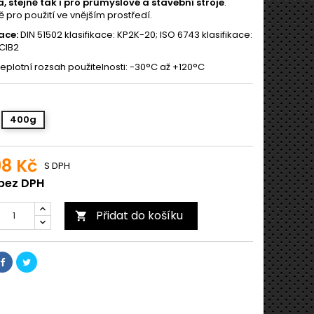
, stejně tak i pro průmyslové a stavební stroje
.
 pro použití ve vnějším prostředí.
ace:
DIN 51502 klasifikace: KP2K-20; ISO 6743 klasifikace:
CIB2
eplotní rozsah použitelnosti: -30°C až +120°C
400g
98 Kč
S DPH
 bez DPH
Přidat do košíku
