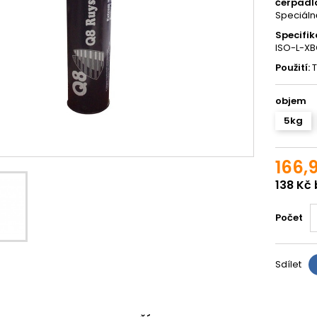
čerpadla
Speciálně
Specifik
ISO-L-XB
Použití:
T
objem
5kg
166,
138 Kč
Počet
Sdílet