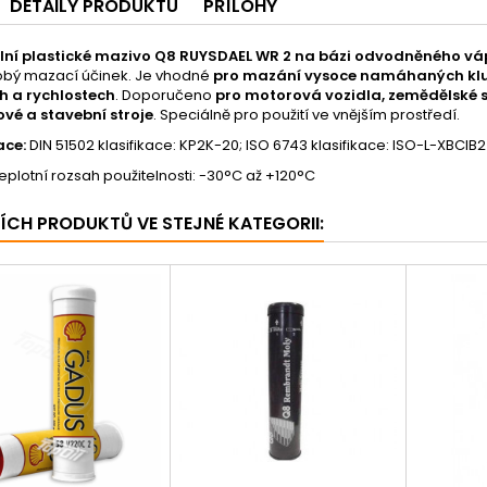
DETAILY PRODUKTU
PŘÍLOHY
lní plastické mazivo Q8 RUYSDAEL WR 2 na bázi odvodněného váp
bý mazací účinek. Je vhodné
pro mazání vysoce namáhaných kluzn
h a rychlostech
. Doporučeno
pro motorová vozidla, zemědělské st
vé a stavební stroje
. Speciálně pro použití ve vnějším prostředí.
ace:
DIN 51502 klasifikace: KP2K-20; ISO 6743 klasifikace: ISO-L-XBCIB2
eplotní rozsah použitelnosti: -30°C až +120°C
ŠÍCH PRODUKTŮ VE STEJNÉ KATEGORII: