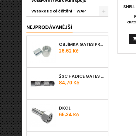
VossForm tvarování spojů
SHELL
Vysokotlaké čištění - WAP
aut
NEJPRODÁVANÉJŠÍ
víceúče
kt
min
základu
OBJÍMKA GATES PRO-V
index
Cena
26,62 Kč
bázi
Plastic
vys
vysok
2SC HADICE GATES PROV
přiče
olov
Cena
84,70 Kč
odolné
DKOL
Cena
65,34 Kč