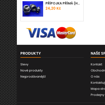
PŘÍPOJKA PŘÍMÁ (HRDLO) GES - WD
Cena
24,20 Kč
PRODUKTY
NAŠE S
Slevy
Kontakt
Nové produkty
Obchodn
Nejprodávanější
O nás
Kontaktuj
Mapa str
Prodejny