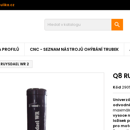
ulika.cz

A PROFILŮ
CNC - SEZNAM NÁSTROJŮ OHÝBÁNÍ TRUBEK
 RUYSDAEL WR 2
Q8 R
Kód
290
Univerzá
odvodně
maximál
vysoce 
ložisek 
pro moto