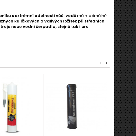
níku s extrémní odolností vůči vodě
má maximálně
ých kuličkových a valivých ložisek při středních
roje nebo vodní čerpadla, stejně tak i pro
<
>