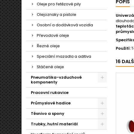
POPIS
Oleje pro řetězové pily
Olejoznaky a pistole
Univerzá
dlouhodo
Osobní a dodávková vozidla
teplotác
průmyslo
Převodové oleje
Specifik
Řezné oleje
Použití:
T
Speciální mazadla a aditiva
16 DAL
Stáčené oleje
Pneumatika-vzduchové
komponenty
Pracovní rukavice
Průmyslové hadice
Těsnivo a spony
Trubky, hutní materiál