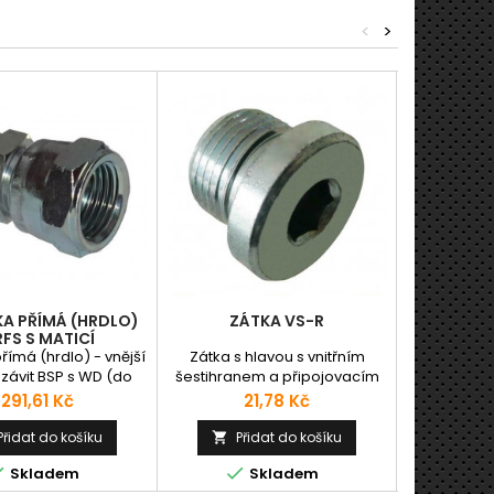
<
>
KA PŘÍMÁ (HRDLO)
ZÁTKA VS-R
PŘEVLE
FS S MATICÍ
římá (hrdlo) - vnější
Zátka s hlavou s vnitřním
Tato převl
 závit BSP s WD (do
šestihranem a připojovacím
používá 
/ vnitřní závit ORFS.
vnějším palcovým závitem.
zářezným 
Cena
Cena
291,61 Kč
21,78 Kč
WD.
nebo jako
použitím
Přidat do košíku
Přidat do košíku
Př


zaslepení



Skladem
Skladem
DIN2353