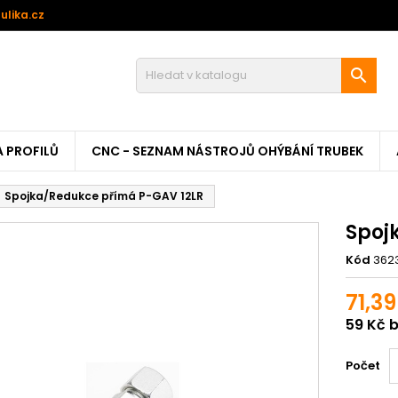
ulika.cz

A PROFILŮ
CNC - SEZNAM NÁSTROJŮ OHÝBÁNÍ TRUBEK
Spojka/Redukce přímá P-GAV 12LR
Spoj
Kód
362
71,39
59 Kč 
Počet