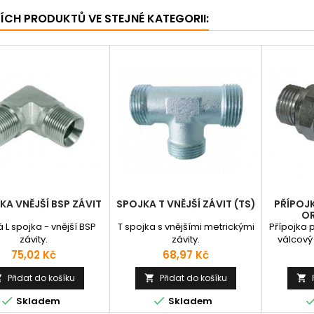
ŠÍCH PRODUKTŮ VE STEJNÉ KATEGORII:
KA VNĚJŠÍ BSP ZÁVIT
SPOJKA T VNĚJŠÍ ZÁVIT (TS)
PŘÍPOJ
OR
 L spojka - vnější BSP
T spojka s vnějšími metrickými
Přípojka p
závity.
závity.
válcový
tělesa) 
Cena
Cena
75,02 Kč
68,97 Kč
Přidat do košíku
Přidat do košíku





Skladem
Skladem