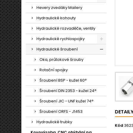
Hevery zvedáky Mailery
Hydraulické kohouty
Hydraulické rozvaděče, ventily
Hydraulické rychlospojky
Hydraulické šroubení
Oka, průtokové šrouby
Rotační spojky
Šroubení BSP - kužel 60°
Šroubení DIN 2353 - kužel 24°
Šroubení JIC - UNF kužel 74°
DETAIL
Šroubení ORFS - J1453
Hydraulické trubky
Kód
362
Kovovýroba, CNC ohýbání na