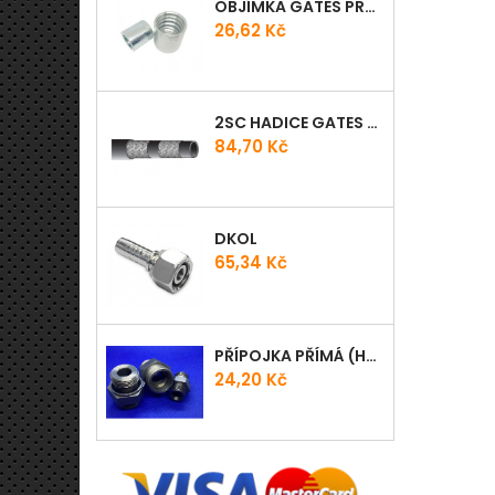
OBJÍMKA GATES PRO-V
Cena
26,62 Kč
2SC HADICE GATES PROV
Cena
84,70 Kč
DKOL
Cena
65,34 Kč
PŘÍPOJKA PŘÍMÁ (HRDLO) GES - WD
Cena
24,20 Kč