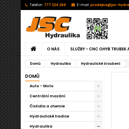
Telefon:
777 224 269
E-mail:
prodejna@jsc-hydra
O NÁS
SLUŽBY - CNC OHYB TRUBEK 
Domů
Hydraulika
Hydraulické šroubení
DOMŮ
Auto - Moto
Centrální mazání
Čistidla a chemie
Hydraulické hadice
Hydraulika