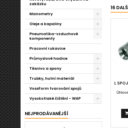
zakázku
16 DAL
Manometry
Oleje a kapaliny
Pneumatika-vzduchové
komponenty
Pracovní rukavice
Průmyslové hadice
Těsnivo a spony
Trubky, hutní materiál
L SPOJ
VossForm tvarování spojů
Úhlová
Vysokotlaké čištění - WAP
NEJPRODÁVANÉJŠÍ