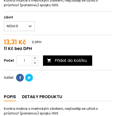
Kontra matice s metrickým závitem, nejčastěji se užívá s
průchozí (panelovu) spojku GSS.
závit
13,31 Kč
S DPH
11 Kč bez DPH
Přidat do košíku
Počet

Sdílet
POPIS
DETAILY PRODUKTU
Kontra matice s metrickým závitem, nejčastěji se užívá s
průchozí (panelovu) spojku GSS.