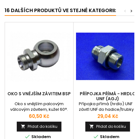
16 DALŠÍCH PRODUKTŮ VE STEJNÉ KATEGORII:
<
>
OKO S VNĚJŠÍM ZÁVITEM BSP
PŘÍPOJKA PŘÍMÁ - HRDLO
UNF (AGJ)
Oko s vnějším palcovým
Přípojka přímá (hrdlo) UNF -
válcovým závitem, kužel 60°.
závit1 UNF do hadice/trubky -
závit2 do tělesa - BSP, M, UNF
Cena
Cena
60,50 Kč
29,04 Kč
Přidat do košíku
Přidat do košíku




Skladem
Skladem