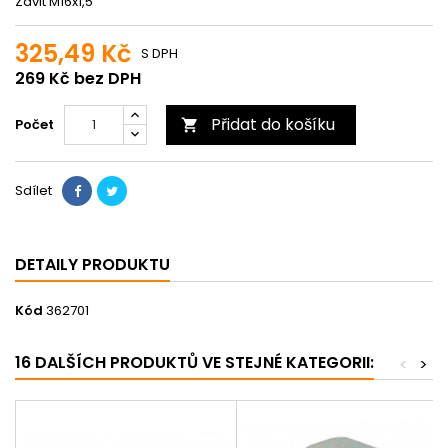
Závit M16x1,5
325,49 Kč
S DPH
269 Kč bez DPH
Přidat do košíku
Počet

Sdílet
DETAILY PRODUKTU
Kód
362701
16 DALŠÍCH PRODUKTŮ VE STEJNÉ KATEGORII:
<
>