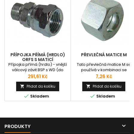
PŘÍPOJKA PŘÍMÁ (HRDLO)
PŘEVLEČNÁ MATICE M
ORFS S MATICÍ
Přípojka přímá (hrdlo) - vnější
Tato převlečná matice M se
válcový závit BSP s WD (do
používá v kombinaci se
tělesa) / vnitřní závit ORFS.
zářezným prstýnkem P-R a
Cena
Cena
291,61 Kč
7,26 Kč
nebo jako možnost zátky s
použitím VSD záslepky k
Přidat do košíku
Přidat do košíku


zaslepení konce systému.


Skladem
Skladem
DIN2353. Nejčastěji se používaj
pro "přesné" hydraulické
trubky. LL - Velmi lehká řada L 
Lehká řada S - Těžká řada

PRODUKTY