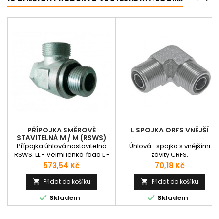
PŘÍPOJKA SMĚROVĚ
L SPOJKA ORFS VNĚJŠÍ
STAVITELNÁ M / M (RSWS)
Přípojka úhlová nastavitelná
Úhlová L spojka s vnějšími
RSWS. LL - Velmi lehká řada L -
závity ORFS.
Lehká řada S - Těžká řada
Cena
Cena
573,54 Kč
70,18 Kč
Přidat do košíku
Přidat do košíku




Skladem
Skladem