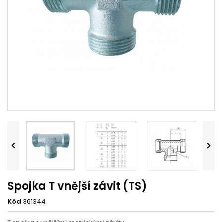


Spojka T vnější závit (TS)
Kód
361344