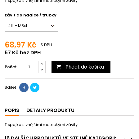
T spojka s vnějšími metrickými závity.
závit do hadice / trubky
68,97 Kč
S DPH
57 Kč bez DPH
Přidat do košíku
Počet

Sdílet
POPIS
DETAILY PRODUKTU
T spojka s vnějšími metrickými závity.
16 DALŠÍCH PRODUKTŮ VE STEJNÉ KATEGORII:
<
>