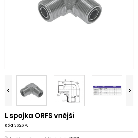


L spojka ORFS vnější
Kód
362676