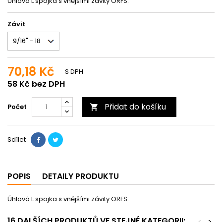
Úhlová L spojka s vnějšími závity ORFS.
Závit
70,18 Kč
S DPH
58 Kč bez DPH
Přidat do košíku
Počet

Sdílet
POPIS
DETAILY PRODUKTU
Úhlová L spojka s vnějšími závity ORFS.
16 DALŠÍCH PRODUKTŮ VE STEJNÉ KATEGORII:
<
>