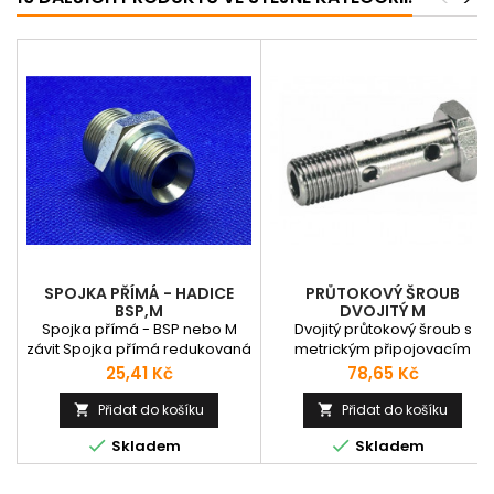
SPOJKA PŘÍMÁ - HADICE
PRŮTOKOVÝ ŠROUB
BSP,M
DVOJITÝ M
Spojka přímá - BSP nebo M
Dvojitý průtokový šroub s
závit Spojka přímá redukovaná
metrickým připojovacím
- BSP/M závit Variace na závitu:
závitem, vhodný pro připojení 
Cena
Cena
25,41 Kč
78,65 Kč
WD = těsnění; Vnítřní = Matice;
dvěmi hydraulickými oky.
Kužel = kužel. závit
Přidat do košíku
Přidat do košíku




Skladem
Skladem