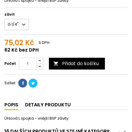
Úhlová L spojka - vnější BSP závity.
závit
75,02 Kč
S DPH
62 Kč bez DPH
Přidat do košíku
Počet

Sdílet
POPIS
DETAILY PRODUKTU
Úhlová L spojka - vnější BSP závity.
16 DALŠÍCH PRODUKTŮ VE STEJNÉ KATEGORII:
<
>