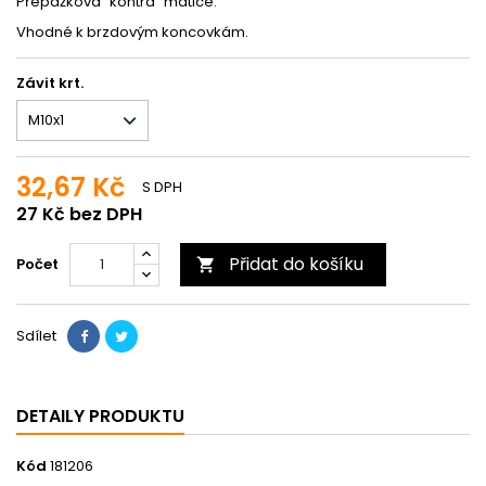
Přepážková "kontra" matice.
Vhodné k brzdovým koncovkám.
Závit krt.
32,67 Kč
S DPH
27 Kč bez DPH
Přidat do košíku
Počet

Sdílet
DETAILY PRODUKTU
Kód
181206