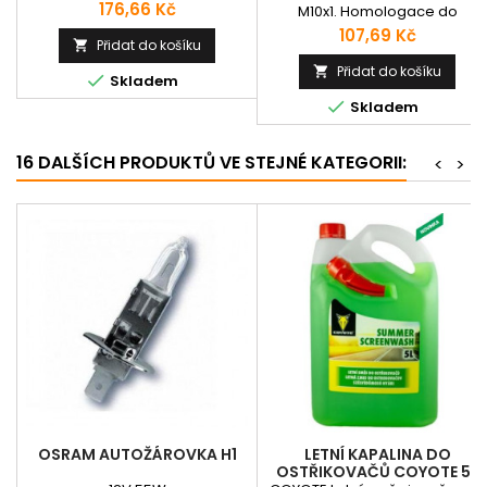
Délka závitu 24 mm. Hex 16 mm.
Cena
176,66 Kč
M10x1. Homologace do
Celk. délka 56,2 mm.
běžného provozu. Prodloužený
Cena
107,69 Kč
Přidat do košíku

kolík
Přidat do košíku


Skladem

Skladem
16 DALŠÍCH PRODUKTŮ VE STEJNÉ KATEGORII:
<
>
OSRAM AUTOŽÁROVKA H1
LETNÍ KAPALINA DO
OSTŘIKOVAČŮ COYOTE 5L