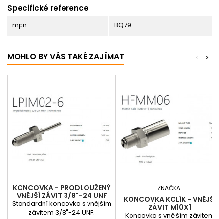
Specifické reference
mpn
BQ79
MOHLO BY VÁS TAKÉ ZAJÍMAT
<
>
KONCOVKA - PRODLOUŽENÝ
ZNAČKA:
VNĚJŠÍ ZÁVIT 3/8"-24 UNF
KONCOVKA KOLÍK - VNĚJŠÍ
Standardní koncovka s vnějším
ZÁVIT M10X1
závitem 3/8"-24 UNF.
Koncovka s vnějším závitem