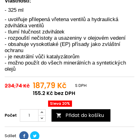
Vlastnosti:
- 325 ml
- uvolňuje přilepená vřetena ventilů a hydraulická
zdvihátka ventilů
- tlumí hlučnost zdvihátek
- rozpouští nečistoty a usazeniny v olejovém vedení
- obsahuje vysokotlaké (EP) přísady jako zvláštní
ochranu
- je neutrální vůči katalyzátorům
- možno použít do všech minerálních a syntetických
olejů
187,79 Kč
234,74 Kč
S DPH
155.2 Kč bez DPH
Sleva 20%
Přidat do košíku
Počet

Sdílet