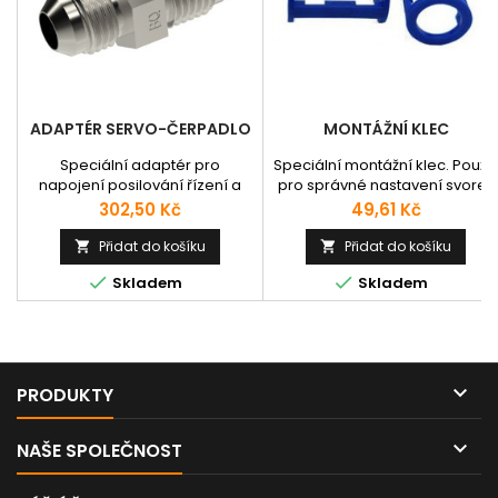
ADAPTÉR SERVO-ČERPADLO
MONTÁŽNÍ KLEC
Speciální adaptér pro
Speciální montážní klec. Použit
napojení posilování řízení a
pro správné nastavení svorek
např. čerpadla nebo jiného.
na hadici. Materiál - plast.
Cena
Cena
302,50 Kč
49,61 Kč
Vhodné při různých rozměrech.
Přidat do košíku
Přidat do košíku




Skladem
Skladem

PRODUKTY

NAŠE SPOLEČNOST