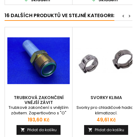
16 DALŠÍCH PRODUKTŮ VE STEJNÉ KATEGORII:
<
>
TRUBKOVÁ ZAKONČENÍ
SVORKY KLIMA
VNĚJŠÍ ZÁVIT
Trubkové zakončení s vnějším
Svorky pro chladičové hadice
závitem. Zapertlováno s "O"
klimatizací.
kroužkem - vnitřní nebo vnější
Cena
Cena
193,60 Kč
49,61 Kč
umístění.
Přidat do košíku
Přidat do košíku

