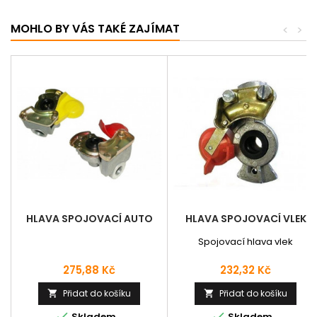
MOHLO BY VÁS TAKÉ ZAJÍMAT
<
>
HLAVA SPOJOVACÍ AUTO
HLAVA SPOJOVACÍ VLEK
Spojovací hlava vlek
Cena
Cena
275,88 Kč
232,32 Kč
Přidat do košíku
Přidat do košíku




Skladem
Skladem