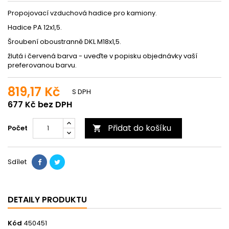
Propojovací vzduchová hadice pro kamiony.
Hadice PA 12x1,5.
Šroubení oboustranně DKL M18x1,5.
žlutá i červená barva - uveďte v popisku objednávky vaší
preferovanou barvu.
819,17 Kč
S DPH
677 Kč bez DPH
Přidat do košíku
Počet

Sdílet
DETAILY PRODUKTU
Kód
450451