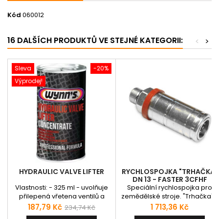
Kód
060012
16 DALŠÍCH PRODUKTŮ VE STEJNÉ KATEGORII:
<
>
Sleva
-20%
Výprodej!
HYDRAULIC VALVE LIFTER
RYCHLOSPOJKA "TRHAČKA"
DN 13 - FASTER 3CFHF
Vlastnosti: - 325 ml - uvolňuje
Speciální rychlospojka pro
přilepená vřetena ventilů a
zemědělské stroje. "Trhačka" -
hydraulická zdvihátka ventilů-
jednoduché zapojení a
Cena
Běžná
Cena
187,79 Kč
1 713,36 Kč
234,74 Kč
tlumí hlučnost zdvihátek-
odpojení. Možné zapojení pod