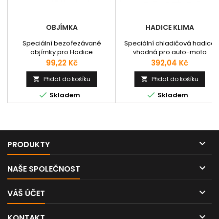
OBJÍMKA
HADICE KLIMA
Speciální bezořezávané
Speciální chladičová hadice
objímky pro Hadice
vhodná pro auto-moto
Refrimaster a Ultrastar hadice.
klimatizace. Vnitřní průměr:
Cena
Cena
99,22 Kč
392,04 Kč
8mm - 5/16" 10mm - 13/32"
13mm - 1/2" 16mm - 5/8"
Přidat do košíku
Přidat do košíku




Skladem
Skladem

PRODUKTY

NAŠE SPOLEČNOST

VÁŠ ÚČET

KONTAKT