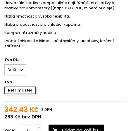
Univerzální hadice kompatibilní s nejběžnějšími chladivy a
mazivy pro kompresory ((např. PAG, POE, minerální oleje)
Nízká hmotnost a vysoká flexibilita.
Nízká propustnost pro chladicí kapalinu.
Kompaktní rozměry hadice.
mobilní chladicí a klimatizační systémy: autobusy, terénní
zařízení
Typ DN
Typ
Refrimaster
342,43 Kč
S DPH
283 Kč bez DPH
Přidat do košíku
Počet
